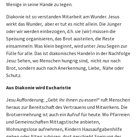
Wenige in seine Hände zu legen.
Diakonie ist so verstanden Mitarbeit am Wunder. Jesus
wirkt das Wunder, aber er tut es nicht allein. Die Jünger
oder wir werden einbezogen, d.h. sie (wir) müssen die
Speisung organisieren, das Brot austeilen, die Reste
einsammeln. Was klein beginnt, wird unter Jesu Segen zur
Fülle für alle. Das ist diakonisches Handeln in der Nachfolge
Jesu: Sehen, wo Menschen hungrig sind, nicht nur nach
Brot, sondern auch nach Anerkennung, Liebe, Nähe oder
Schutz.
Aus Diakonie wird Eucharistie
Jesu Aufforderung: „Gebt ihr ihnen zu essen!“ ruft Menschen
heraus zur Bereitschaft des Vertrauens und Mitwirkens. Die
Brotvermehrung ist auch ein Aufruf für heute. Wo Pfarreien
und Gemeinschaften Mittagstische anbieten,
Wohnungslose aufnehmen, Kindern Hausaufgabenhilfe
geben oder Alten zuhören, dort geschieht Speisung der