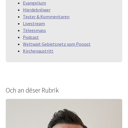
Evangelium
Hierdebréiwer
Texter & Kommentaren
Livestream
Tëleesmass
Podcast
Weltwäit Gebietsnetz vum Poopst
Kirchenaustritt
Och an dëser Rubrik