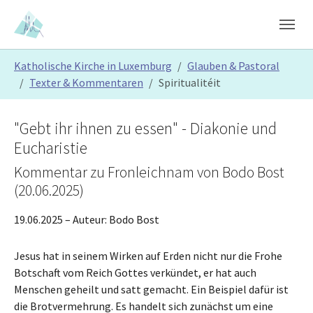
Skip to main content
Skip to page footer
You are here:
Katholische Kirche in Luxemburg
Glauben & Pastoral
Texter & Kommentaren
Spiritualitéit
"Gebt ihr ihnen zu essen" - Diakonie und
Eucharistie
Kommentar zu Fronleichnam von Bodo Bost
(20.06.2025)
19.06.2025
– Auteur:
Bodo Bost
Jesus hat in seinem Wirken auf Erden nicht nur die Frohe
Botschaft vom Reich Gottes verkündet, er hat auch
Menschen geheilt und satt gemacht. Ein Beispiel dafür ist
die Brotvermehrung. Es handelt sich zunächst um eine