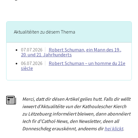
Aktualitéiten zu dësem Thema
07.07.2026
Robert Schuman, ein Mann des 19.,
20. und 21. Jahrhunderts
06.07.2026
Robert Schuman – un homme du 21e
siècle
Merci
,
dat
t
dir dësen Artikel gelies hu
tt
. Falls dir wëllt
iwwert d'Aktualitéit
e
vun der Kathoulescher Kierch
zu Lëtzebuerg informéiert bleiwen, dann abonnéiert
Iech fir d'Cathol-News, den Newsletter
,
deen all
Donneschdeg erauskënnt, andeems dir
hei klickt
.