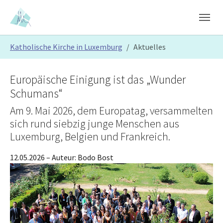
Skip to main content
Skip to page footer
You are here:
Katholische Kirche in Luxemburg
Aktuelles
Europäische Einigung ist das „Wunder
Schumans“
Am 9. Mai 2026, dem Europatag, versammelten
sich rund siebzig junge Menschen aus
Luxemburg, Belgien und Frankreich.
12.05.2026
– Auteur:
Bodo Bost