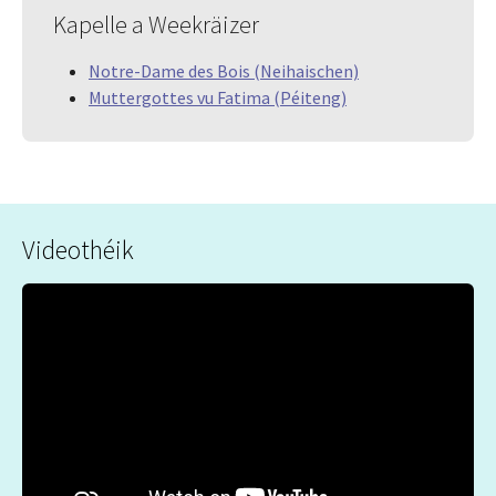
Kapelle a Weekräizer
Notre-Dame des Bois (Neihaischen)
Muttergottes vu Fatima (Péiteng)
Videothéik