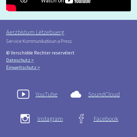
Äerzbistum Lëtzebuerg
Service Kommunikatioun a Press
© Verschidde Rechter reservéiert
Dateschutz >
Ëmweltschutz >
YouTube
SoundCloud
Instagram
Facebook