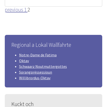
previous
1
2
Regional a Lokal Wallfahrte
Notre-Dame de Fatima
Oktav
Schwaarz Noutmuttergottes
Sprangprëssessioun
Willibrordus-Oktav
Kuckt och