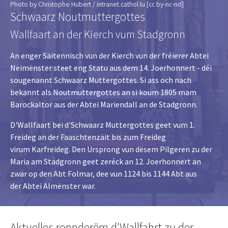
Photo by Christophe Hubert / intranet.cathol.lu [cc by-nc-nd]
Schwaarz Noutmuttergottes
Wallfaart an der Kierch vum Stadgronn
An enger Säitennisch vun der Kierch vun der fréierer Abtei
Neimënster steet eng Statu aus dem 14. Joerhonnert - déi
sougenannt Schwaarz Muttergottes. Si ass och nach
bekannt als Noutmuttergottes an si koum 1805 mam
Barockaltor aus der Abtei Mariendall an de Stadgronn.
D'Wallfaart bei d'Schwaarz Muttergottes geet vum 1.
Freideg an der Faaschtenzäit bis zum Freideg
virum Karfreideg. Den Ursprong vun dësem Pilgeren zu der
Maria am Stadgronn geet zeréck an 12. Joerhonnert an
zwar op den Abt Folmar, dee vun 1124 bis 1144 Abt aus
der Abtei Almënster war.
Aktuelles ronnderëm d'Wallfahrt zu der