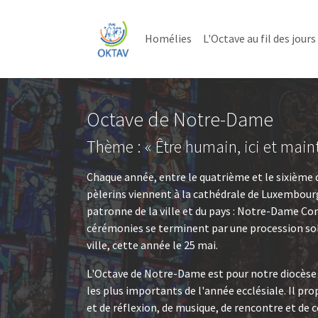
Skip to main content
Skip to page footer
Homélies
L'Octave au fil des jours
Octave de Notre-Dame
Thème : « Être humain, ici et main
Chaque année, entre le quatrième et le sixième
pèlerins viennent à la cathédrale de Luxembourg
patronne de la ville et du pays : Notre-Dame Cons
cérémonies se terminent par une procession sole
ville, cette année le 25 mai.
L'Octave de Notre-Dame est pour notre diocès
les plus importants de l'année ecclésiale. Il p
et de réflexion, de musique, de rencontre et de 