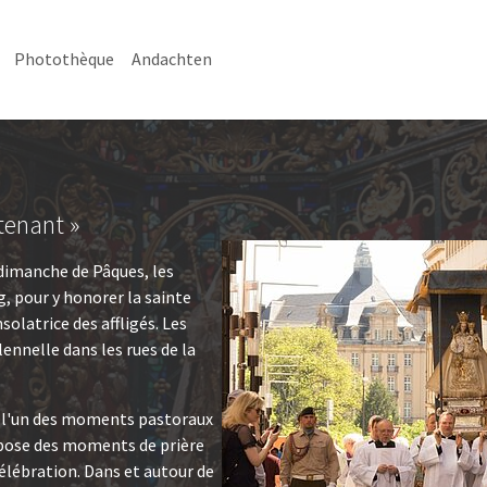
Photothèque
Andachten
tenant »
 dimanche de Pâques, les
, pour y honorer la sainte
olatrice des affligés. Les
nnelle dans les rues de la
e l'un des moments pastoraux
ropose des moments de prière
célébration. Dans et autour de