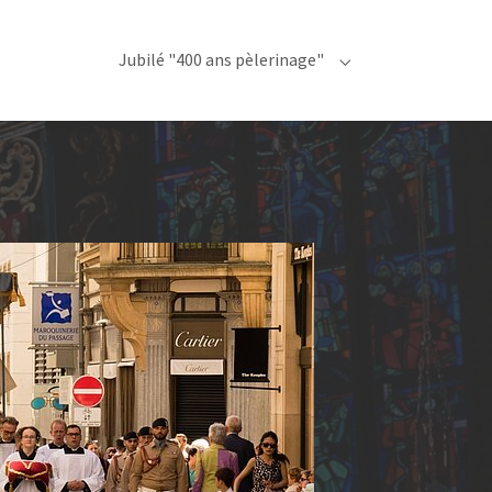
Jubilé "400 ans pèlerinage"
Submenu for "Jubilé