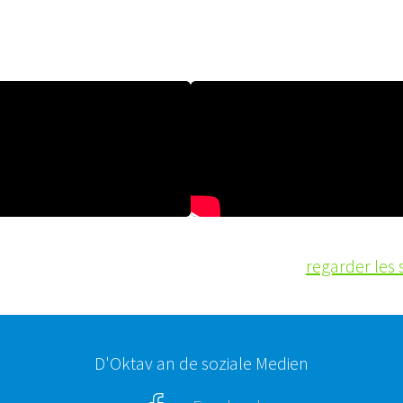
regarder les 
D'Oktav an de soziale Medien