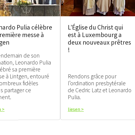
nardo Pulia célèbre
L’Église du Christ qui
première messe à
est à Luxembourg a
tgen
deux nouveaux prêtres
!
endemain de son
nation, Leonardo Pulia
lébré sa première
e à Lintgen, entouré
Rendons grâce pour
ombreux fidèles
l’ordination presbytérale
s partager ce
de Cedric Latz et Leonardo
ent.
Pulia.
n >
liesen >