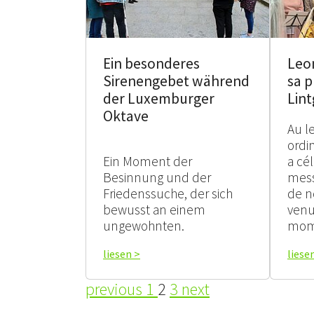
Ein besonderes
Leo
Sirenengebet während
sa 
der Luxemburger
Lin
Oktave
Au l
ordi
Ein Moment der
a cé
Besinnung und der
mess
Friedenssuche, der sich
de n
bewusst an einem
venu
ungewohnten.
mom
liesen >
liese
previous
1
2
3
next