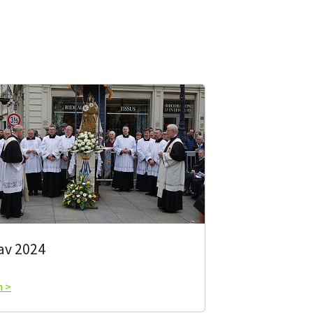
av 2024
n >