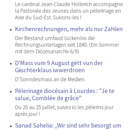
Le cardinal Jean-Claude Hollerich accompagne
la Pastorale des Jeunes dans un pèlerinage en
Asie du Sud-Est. Suivons-les !
Kirchenrechnungen, mehr als nur Zahlen
Der Bestand umfasst lückenlos die
Rechnungsunterlagen seit 1840. (Ein Sommer
mit dem Diözesanarchiv 6/9)
D’Mass vum 9 August gëtt vun der
Giischterklaus iwwerdroen
D'Sonndesmass an de Medien
Pèlerinage diocésain à Lourdes : "Je te
salue, Comblée de grâce"
Du 20 au 25 juillet, suivez ici les pèlerins jour
après jour !
Sanad Sahelia: „Wir sind sehr besorgt um