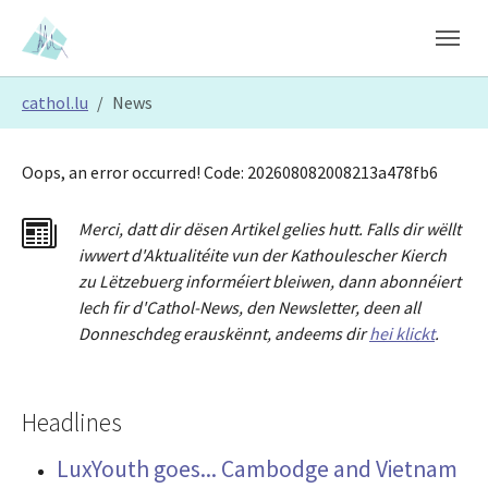
Skip to main content
Skip to page footer
You are here:
cathol.lu
News
Oops, an error occurred! Code: 202608082008213a478fb6
Merci
,
dat
t
dir dësen Artikel gelies hu
tt
. Falls dir wëllt
iwwert d'Aktualitéit
e
vun der Kathoulescher Kierch
zu Lëtzebuerg informéiert bleiwen, dann abonnéiert
Iech fir d'Cathol-News, den Newsletter
,
deen all
Donneschdeg erauskënnt, andeems dir
hei klickt
.
Headlines
LuxYouth goes... Cambodge and Vietnam