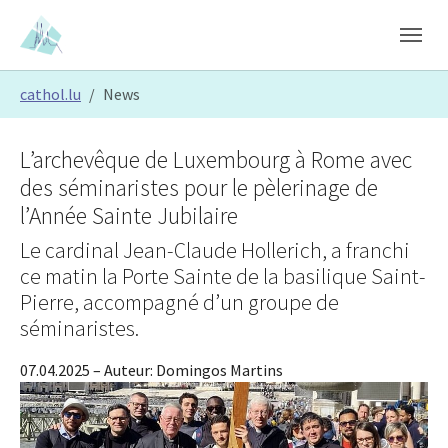
Skip to main content
Skip to page footer
You are here:
cathol.lu
News
L’archevêque de Luxembourg à Rome avec
des séminaristes pour le pèlerinage de
l’Année Sainte Jubilaire
Le cardinal Jean-Claude Hollerich, a franchi
ce matin la Porte Sainte de la basilique Saint-
Pierre, accompagné d’un groupe de
séminaristes.
07.04.2025
– Auteur:
Domingos Martins