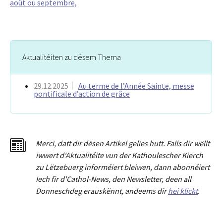
août ou septembre,
Aktualitéiten zu dësem Thema
29.12.2025
Au terme de l’Année Sainte, messe
pontificale d’action de grâce
Merci
,
dat
t
dir dësen Artikel gelies hu
tt
. Falls dir wëllt
iwwert d'Aktualitéit
e
vun der Kathoulescher Kierch
zu Lëtzebuerg informéiert bleiwen, dann abonnéiert
Iech fir d'Cathol-News, den Newsletter
,
deen all
Donneschdeg erauskënnt, andeems dir
hei klickt
.