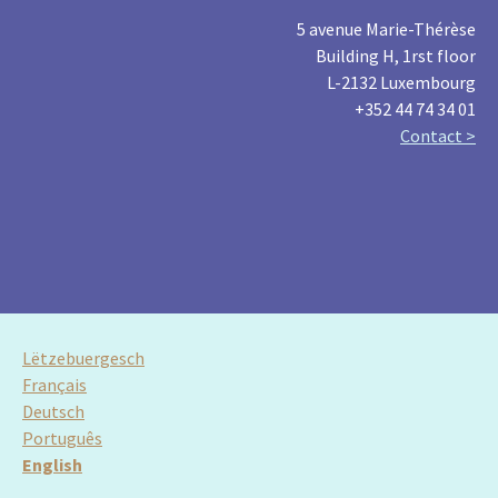
5 avenue Marie-Thérèse
Building H, 1rst floor
L-2132 Luxembourg
+352 44 74 34 01
Contact >
Lëtzebuergesch
Français
Deutsch
Português
English