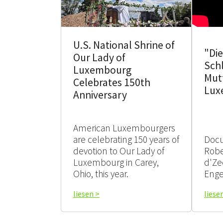
U.S. National Shrine of
"Die
Our Lady of
Sch
Luxembourg
Mut
Celebrates 150th
Lux
Anniversary
American Luxembourgers
are celebrating 150 years of
Doc
devotion to Our Lady of
Robe
Luxembourg in Carey,
d'Ze
Ohio, this year.
Enge
liesen >
liese