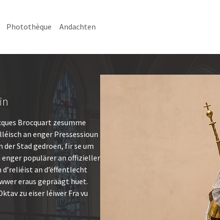
Photothèque
Andachten
in
acques Brocquart zesumme
léisch an enger Pressessioun
n der Stad gedroen, fir se um
 enger populärer an offizieller
reliéist an d’ëffentlecht
iwwer eraus gepräägt huet.
ktav zu eiser léiwer Fra vu