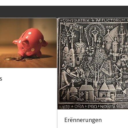
s
Erënnerungen