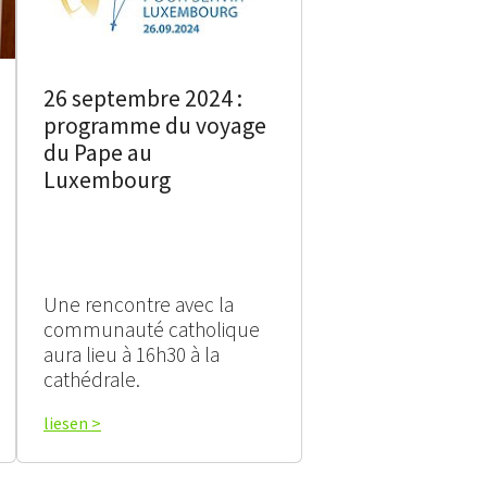
26 septembre 2024 :
programme du voyage
du Pape au
Luxembourg
Une rencontre avec la
communauté catholique
aura lieu à 16h30 à la
cathédrale.
liesen >