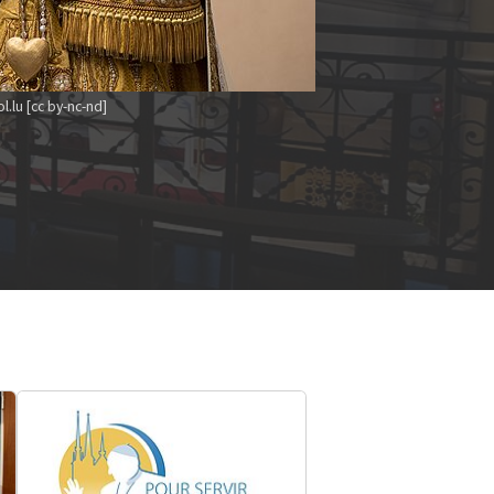
l.lu [cc by-nc-nd]