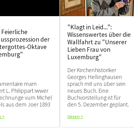
"Klagt in Leid...":
 Feierliche
Wissenswertes über die
lussprozession der
Wallfahrt zu "Unserer
tergottes-Oktave
Lieben Frau von
emburg"
Luxemburg"
Der Kirchenhistoriker
Georges Hellinghausen
umentaire mam
sprach mit uns über sein
rt L. Philippart iwwer
neues Buch. Eine
echnunge vum Michel
Buchvorstellung ist für
ls aus dem Joer 1893
den 5. Dezember geplant.
n >
liesen >