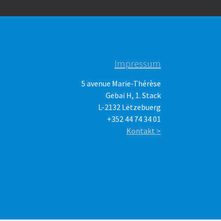
Impressum
5 avenue Marie-Thérèse
Gebai H, 1. Stack
L-2132 Lëtzebuerg
+352 44 74 34 01
Kontakt >