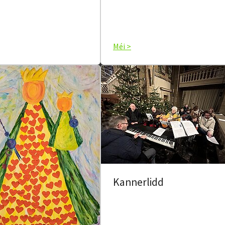
Méi >
Kannerlidd