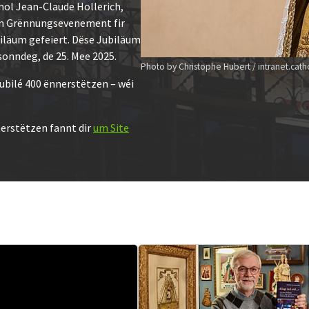
nol Jean-Claude Hollerich,
en Grënnungsevenement fir
iläum gefeiert. Dëse Jubiläum
onndeg, de 25. Mee 2025.
Photo by Christophe Hubert / intranet.catho
ubilé 400 ënnerstëtzen – wéi
nerstëtzen fannt dir
um Site