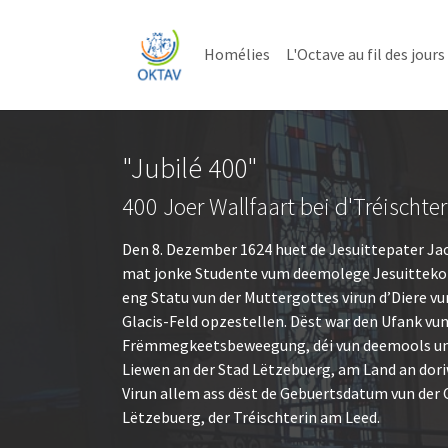
Skip to main content
Skip to page footer
Homélies
L'Octave au fil des jours
"Jubilé 400"
400 Joer Wallfaart bei d'Tréischter
Den 8. Dezember 1624 huet de Jesuittepater J
mat jonke Studente vum deemolege Jesuittekol
eng Statu vun der Muttergottes virun d’Diere vu
Glacis-Feld opzestellen. Dëst war den Ufank vun
Frëmmegkeetsbeweegung, déi vun deemools un d’
Liewen an der Stad Lëtzebuerg, am Land an dor
Virun allem ass dëst de Gebuertsdatum vun der O
Lëtzebuerg, der Tréischterin am Leed.