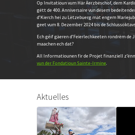
Op Invitatioun vum Här Äerzbëschof, dem Kardi
gëtt de 400. Anniversaire vun dësem bedeitend
d’Kierch hei zu Lëtzebuerg mat engem Mariejub
geet vum 8. Dezember 2024 bis de Schlussoktavs
Ech géif gäeren d’Feierlechkeeten rondrëm de J
maachen ech dat?
All Informatiounen fir de Projet finanziell z’ën
vun der Fondatioun Sainte-Irmine
.
Aktuelles