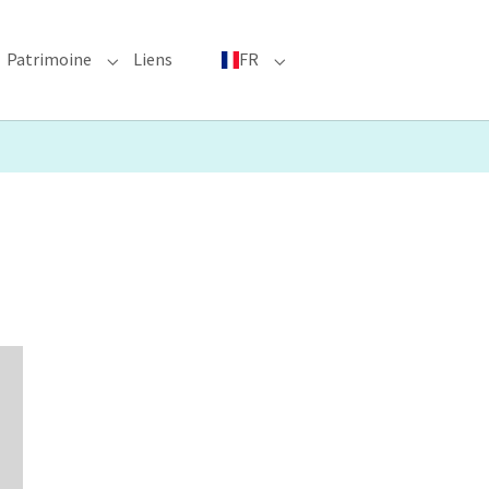
Patrimoine
Liens
FR
bmenu for "Événements phares"
Submenu for "Patrimoine"
Submenu for "FR"