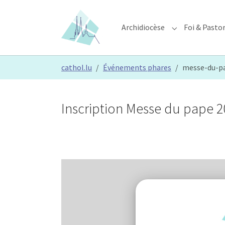
Skip to main content
Skip to page footer
Archidiocèse
Foi & Pasto
Submenu for "A
You are here:
cathol.lu
Événements phares
messe-du-p
Inscription Messe du pape 2