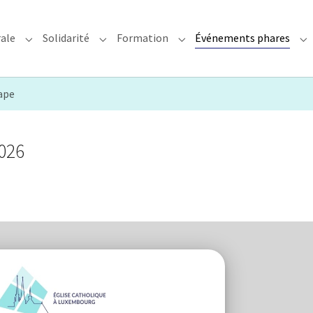
rale
Solidarité
Formation
Événements phares
rchidiocèse"
Submenu for "Foi & Pastorale"
Submenu for "Solidarité"
Submenu for "Formation"
Su
ape
026