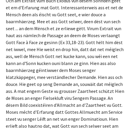
Och am Extrait vum Buch Exodus vun dësem Sonnden geet
et em d'Erfarung mat Gott. Interessanterweis ass et net de
Mënsch deen als éischt vu Gott seet, e wier douce a
baarmhäerzeg. Mee et ass Gott selwer, deen dëst vun sech
seet ... an dem Mënsch et ze erliewe gëtt. Virum Extrait vun
haut ass nämlech de Passage an deem de Moses verlaangt
Gott Face à Face ze gesinn (Ex 33,18-23). Gott hëlt him dëst
net iwwel, mee Hie weist en drop hin, datt dat net méiglech
ass, well de Mënsch Gott net kucke kann, sou wéi een net
kann an d'Sonn kucken ouni blann ze ginn. Hien ass also
baarmhäerzeg géintiwwer dem Moses senger
klatzkäppeger, mee verständlecher Demande. Hien ass och
douce. Hie geet op seng Demande an, souwäit dat méiglech
ass. A mat engem Geste vu grousser Zaartheet schützt Hien
de Moses an enger Fielsekluft viru Sengem Passage. An
dësem Bild coexistéiren d'Allmacht an d'Zaartheet vu Gott.
Moses mécht d'Erfarung datt Gottes Allmuecht am Service
steet vu senger Léift an net vun enger Dominatioun. Hien
erlieft also hautno dat, wat Gott vun sech selwer seet am