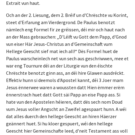
Extrait vun haut.
Och an der 2. Liesung, dem 2. Bréif un d'Chrëschte vu Korint,
steet d'Erfarung am Vierdergrond. De Paulus benotzt
nämlech eng Formel fir ze gréissen, déi mir och haut nach
an der Mass gebrauchen: „D'Léift vu Gott dem Papp, d'Gnod
vun eiser Här Jesus-Christus an d'Gemeinschaft vum
Hellege Geescht sief mat iech all!“ Dës Formel huet de
Paulus warscheinlech net vun sech aus geschriwwen, mee et
war eng Tournure déi an der Liturgie vun den éischte
Chrëschte benotzt ginn ass, an déi hire Glawen ausdréckt.
Effektiv hunn si deemols d'Apostel kannt, déi 3 Joer mam
Jesus ënnerwee waren a woussten datt Hien ëmmer erëm
ënnerstrach huet datt Gott säi Papp an eise Papp ass. Si
hate vun den Apostelen héieren, datt dës sech nom Doud
vum Jesus voller Angscht an Zweifel agespaart hunn. A wéi
dat alles duerch den hellege Geescht an hiren Häerzer
geännert huet. Si hu kloer gespuert, wéi den hellege
Geescht hier Gemeinschafte leed, d'neit Testament ass voll