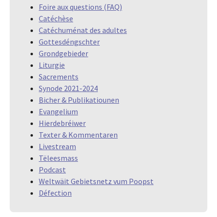
Foire aux questions (FAQ)
Catéchèse
Catéchuménat des adultes
Gottesdéngschter
Grondgebieder
Liturgie
Sacrements
Synode 2021-2024
Bicher & Publikatiounen
Evangelium
Hierdebréiwer
Texter & Kommentaren
Livestream
Tëleesmass
Podcast
Weltwäit Gebietsnetz vum Poopst
Défection