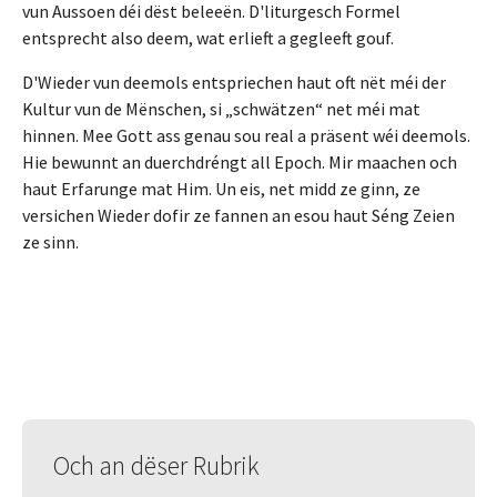
vun Aussoen déi dëst beleeën. D'liturgesch Formel
entsprecht also deem, wat erlieft a gegleeft gouf.
D'Wieder vun deemols entspriechen haut oft nët méi der
Kultur vun de Mënschen, si „schwätzen“ net méi mat
hinnen. Mee Gott ass genau sou real a präsent wéi deemols.
Hie bewunnt an duerchdréngt all Epoch. Mir maachen och
haut Erfarunge mat Him. Un eis, net midd ze ginn, ze
versichen Wieder dofir ze fannen an esou haut Séng Zeien
ze sinn.
Och an dëser Rubrik