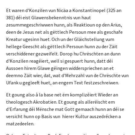
Et waren d'Konzilen vun Nicäa a Konstantinopel (325 an
381) déi eist Glawensbekenntnis vun haut
zesummegeschriwwen hunn, als Reaktioun op den Arius,
deen de Jesus net als gëttlech Persoun mee als geschafe
Kreatur ugesinn huet. Och un der Gläichstellung vum
hellege Geescht als gëttlech Persoun hunn zu der Zäit
verschiddener gezweifelt. Dorop hu Chrëschten an dunn
d'Konzilen reagéiert, well si gespuert hunn, datt déi
Aussoen hirem Glawe géingen widderspriechen an et
deemno Zäit wier, dat, wat d'Mehrzahl vun de Chrëschte vun
Ufank u gegleeft huet, an engem Text festzeschreiwen.
Et goung also à la base net ëm komplizéiert Wieder an
theologesch Akrobatien. Et goung als alleréischt em
d'Erfarung déi Mënsche mat Gott gemaach hunn an déi se
versicht hunn op Basis vun hierer Kultur auszedrécken a
matzedeelen.