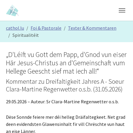
Skip to main content
Skip to page footer
You are here:
cathol.lu
Foi & Pastorale
Texter & Kommentaren
Spiritualitéit
„D'Léift vu Gott dem Papp, d'Gnod vun eiser
Här Jesus-Christus an d'Gemeinschaft vum
Hellege Geescht sief mat iech all!“
Kommentar zu Dreifaltigkeit Jahres A - Soeur
Clara-Martine Regenwetter o.s.b. (31.05.2026)
29.05.2026
– Auteur:
Sr Clara-Martine Regenwetter o.s.b.
Dëse Sonnde feiere mer déi helleg Dräifaltegkeet. Net grad
deen evidendsten Glawensinhalt fir vill Chrëschte vun haut
an eise Länner.