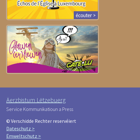
Äerzbistum Lëtzebuerg
Service Kommunikatioun a Press
© Verschidde Rechter reservéiert
Dateschutz >
Ëmweltschutz >