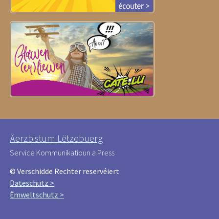
Äerzbistum Lëtzebuerg
Service Kommunikatioun a Press
© Verschidde Rechter reservéiert
Dateschutz >
Ëmweltschutz >