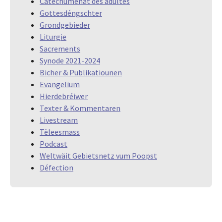
Catéchuménat des adultes
Gottesdéngschter
Grondgebieder
Liturgie
Sacrements
Synode 2021-2024
Bicher & Publikatiounen
Evangelium
Hierdebréiwer
Texter & Kommentaren
Livestream
Tëleesmass
Podcast
Weltwäit Gebietsnetz vum Poopst
Défection