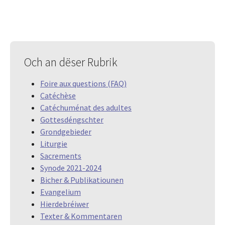
Och an dëser Rubrik
Foire aux questions (FAQ)
Catéchèse
Catéchuménat des adultes
Gottesdéngschter
Grondgebieder
Liturgie
Sacrements
Synode 2021-2024
Bicher & Publikatiounen
Evangelium
Hierdebréiwer
Texter & Kommentaren