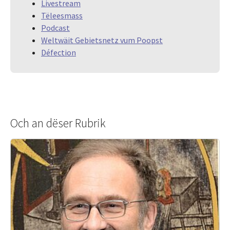
Livestream
Tëleesmass
Podcast
Weltwäit Gebietsnetz vum Poopst
Défection
Och an dëser Rubrik