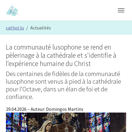
Skip to main content
Skip to page footer
You are here:
cathol.lu
Actualités
La communauté lusophone se rend en
pèlerinage à la cathédrale et s'identifie à
l'expérience humaine du Christ
Des centaines de fidèles de la communauté
lusophone sont venus à pied à la cathédrale
pour l'Octave, dans un élan de foi et de
confiance.
29.04.2026
– Auteur:
Domingos Martins