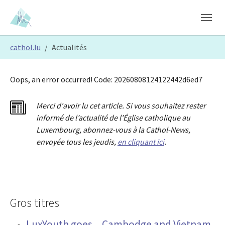
Skip to main content
Skip to page footer
You are here:
cathol.lu
Actualités
Oops, an error occurred! Code: 20260808124122442d6ed7
Merci d'avoir lu cet article. Si vous souhaitez rester
informé de l’actualité de l’Église catholique au
Luxembourg, abonnez-vous à la Cathol-News,
envoyée tous les jeudis,
en cliquant ici
.
Gros titres
LuxYouth goes... Cambodge and Vietnam