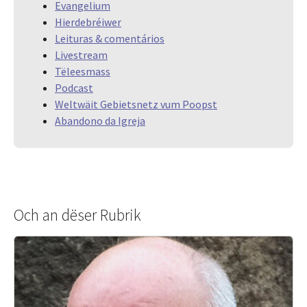
Evangelium
Hierdebréiwer
Leituras & comentários
Livestream
Tëleesmass
Podcast
Weltwäit Gebietsnetz vum Poopst
Abandono da Igreja
Och an dëser Rubrik