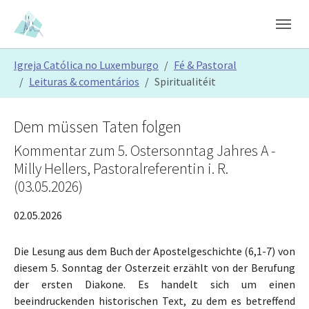
Skip to main content
Skip to page footer
You are here:
Igreja Católica no Luxemburgo
Fé & Pastoral
Leituras & comentários
Spiritualitéit
Dem müssen Taten folgen
Kommentar zum 5. Ostersonntag Jahres A -
Milly Hellers, Pastoralreferentin i. R.
(03.05.2026)
02.05.2026
Die Lesung aus dem Buch der Apostelgeschichte (6,1-7) von
diesem 5. Sonntag der Osterzeit erzählt von der Berufung
der ersten Diakone. Es handelt sich um einen
beeindruckenden historischen Text, zu dem es betreffend