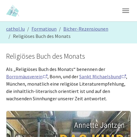
Skip to main content
Skip to page footer
You are here:
cathol.lu
Formatioun
Bicher-Rezensiounen
Religiöses Buch des Monats
Religiöses Buch des Monats
Als „Religiöses Buch des Monats“ benennen der
Borromäusverein
, Bonn, und der
Sankt Michaelsbund
,
München, monatlich eine religiöse Literaturempfehlung,
die inhaltlich-literarisch orientiert ist und auf den
wachsenden Sinnhunger unserer Zeit antwortet.