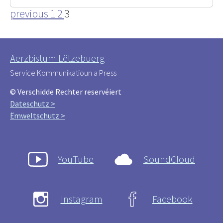
previous
1
2
3
Äerzbistum Lëtzebuerg
Service Kommunikatioun a Press
© Verschidde Rechter reservéiert
Dateschutz >
Ëmweltschutz >
YouTube
SoundCloud
Instagram
Facebook