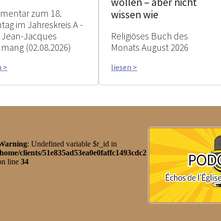
wollen – aber nicht
mentar zum 18.
wissen wie
tag im Jahreskreis A -
 Jean-Jacques
Religiöses Buch des
mang (02.08.2026)
Monats August 2026
n >
liesen >