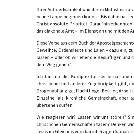
Ihrer Aufmerksamkeit und ihrem Mut ist es zu v
neue Etappe beginnen konnte: Bis dahin hatten 
Christ absolute Priorität. Daraufhin erkannten
das diakonale Amt – im Dienst an und mit den A
Diese Verse aus dem Buch der Apostelgeschichte 
Geweihte, Ordensleute und Laien – dazu ein, z
lassen – oder ob wir eher die Bedürftigen und
dem Weg gehen?
Ich bin mir der Komplexität der Situationen
christlicher und anderer Zugehörigkeit gibt, di
Drogenabhängige, Flüchtlinge, Bettler, Arbeitsl
Einzelne, als kirchliche Gemeinschaft, aber 
übersehen dürfen.
Wie reagieren wir? Lassen wir uns stören? Si
christlichen Gemeinschaften taten? Denken wir 
Jesus im Gleichnis vom barmherzigen Samariter