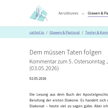
Skip to main content
Skip to page footer
Äerzdiözees
Glawen & Pa
Submenu for "Ä
You are here:
cathol.lu
Glawen & Pastoral
Texter & Ko
Dem müssen Taten folgen
Kommentar zum 5. Ostersonntag Jahr
(03.05.2026)
02.05.2026
Die Lesung aus dem Buch der Apostelgeschich
Berufung der ersten Diakone. Es handelt sich
Diakonat – heute viel zu sagen gäbe. Aber i