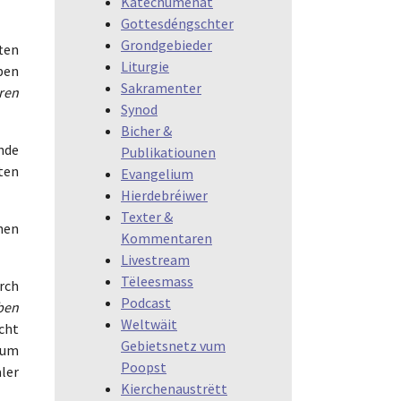
Katechumenat
Gottesdéngschter
Grondgebieder
ten
Liturgie
ben
Sakramenter
hren
Synod
Bicher &
nde
Publikatiounen
ten
Evangelium
Hierdebréiwer
Texter &
hen
Kommentaren
Livestream
Tëleesmass
rch
Podcast
aben
Weltwäit
cht
Gebietsnetz vum
 um
Poopst
ler
Kierchenaustrëtt