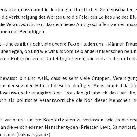
erdanken, dass damit in den jungen christlichen Gemeinschaften e
die Verkündigung des Wortes und die Feier des Leibes und des Blu
 die Verantwortlichen, dass ein neues Amt geschaffen werden muss
rmen und Bedürftigen.
– und es gibt noch viele andere Texte – laden uns – Männer, Frau
u überlegen, ob und wie wir uns vom Leid anderer Menschen berüh
 deren Not in unserem Umfeld ignorieren, und einfach ihrem Leid 
 bewusst bin und weiß, dass es sehr viele Gruppen, Vereinigun
e in der sozialen Hilfe all dieser bedürftigen Menschen (Obdachl
ose usw), sehr engagiert sind. Trotzdem glaube ich, dass wir alle,
auch als politische Verantwortliche die Not dieser Menschen ni
nd wir bereit unsere Komfortzonen zu verlassen, wie es die ers
an die verschiedenen Menschentypen (Priester, Levit, Samariter),
 nennt (Lukas 10,25-37)