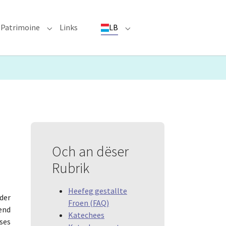
Patrimoine
Links
LB
ioun"
bmenu for "Evenementer"
Submenu for "Patrimoine"
Submenu for "LB"
Och an dëser
Rubrik
Heefeg gestallte
der
Froen (FAQ)
end
Katechees
ses