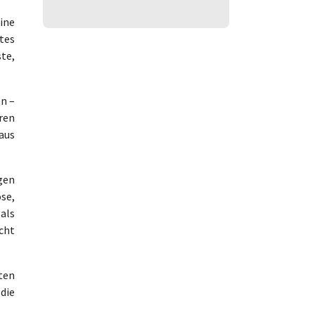
ine
tes
te,
en –
ren
aus
gen
ose,
 als
cht
ten
 die