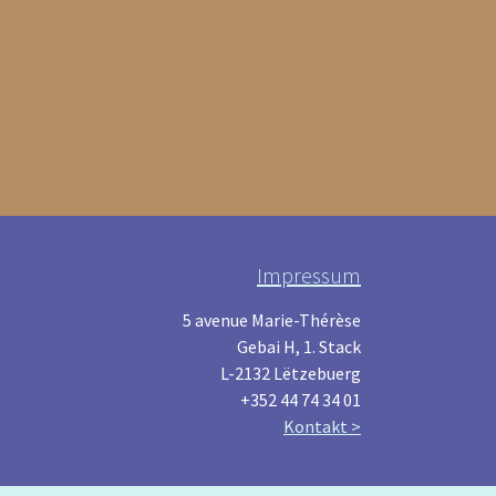
Impressum
5 avenue Marie-Thérèse
Gebai H, 1. Stack
L-2132 Lëtzebuerg
+352 44 74 34 01
Kontakt >