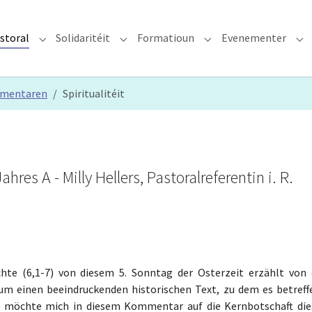
storal
Solidaritéit
Formatioun
Evenementer
erzdiözees"
Submenu for "Glawen & Pastoral"
Submenu for "Solidaritéit"
Submenu for "Format
Su
mmentaren
Spiritualitéit
es A - Milly Hellers, Pastoralreferentin i. R.
te (6,1-7) von diesem 5. Sonntag der Osterzeit erzählt von 
 um einen beeindruckenden historischen Text, zu dem es betreff
ch möchte mich in diesem Kommentar auf die Kernbotschaft die