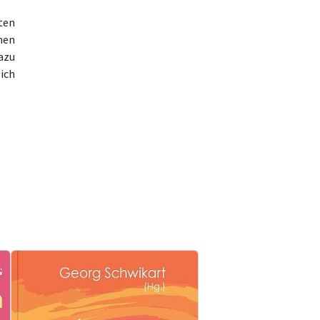
iten
nen
dazu
ich