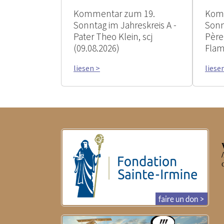
Kommentar zum 19.
Kom
Sonntag im Jahreskreis A -
Sonn
Pater Theo Klein, scj
Père
(09.08.2026)
Flam
liesen >
liese