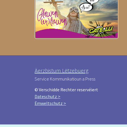
Äerzbistum Lëtzebuerg
Service Kommunikatioun a Press
© Verschidde Rechter reservéiert
Dateschutz >
Ëmweltschutz >