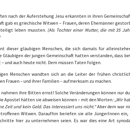
ften nach der Auferstehung Jesu erkannten in ihren Gemeinschaf
aft gab es griechische Witwen – Frauen, deren Ehemänner gestor
hteiligt leben mussten.
(Als Tochter einer Mutter, die mit 35 Ja
)
 dieser gläubigen Menschen, die sich damals für alleinstehe
ie Gläubigen der jungen Gemeinschaft hatten verstanden, dass be
t – und auch heute nicht. Dem müssen Taten folgen.
bigen Menschen wandten sich an die Leiter der frühen christlic
den Frauen – und ihrer Familien – aufmerksam zu machen.
e nahmen ihre Bitten ernst! Solche Veränderungen können nur du
ie Apostel hätten sie abweisen können – mit den Worten
: „Wir h
 Zeit und kein Geld. Das interessiert uns nicht.“
Aber dem war ni
etroffenen Witwen. Daraufhin beriefen sie alle JüngerInnen ein,
hritte hier zu unternehmen seien. Es war dies eine Art synoda