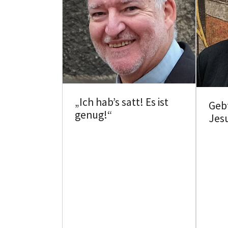
„Ich hab’s satt! Es ist
Gebt
genug!“
Jes