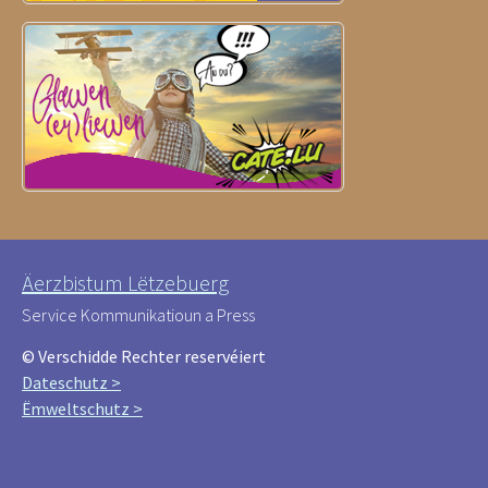
Äerzbistum Lëtzebuerg
Service Kommunikatioun a Press
© Verschidde Rechter reservéiert
Dateschutz >
Ëmweltschutz >