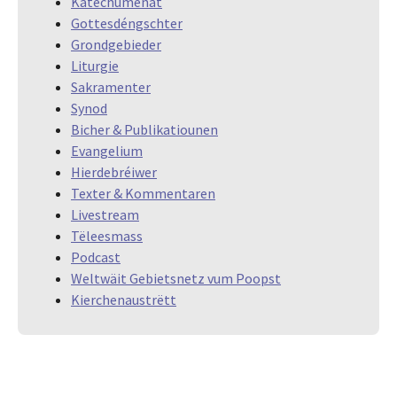
Katechumenat
Gottesdéngschter
Grondgebieder
Liturgie
Sakramenter
Synod
Bicher & Publikatiounen
Evangelium
Hierdebréiwer
Texter & Kommentaren
Livestream
Tëleesmass
Podcast
Weltwäit Gebietsnetz vum Poopst
Kierchenaustrëtt