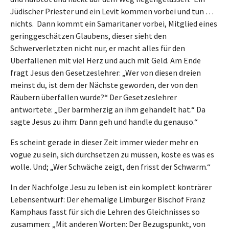
Jüdischer Priester und ein Levit kommen vorbei und tun …
nichts. Dann kommt ein Samaritaner vorbei, Mitglied eines
geringgeschätzen Glaubens, dieser sieht den
Schwerverletzten nicht nur, er macht alles für den
Überfallenen mit viel Herz und auch mit Geld. Am Ende
fragt Jesus den Gesetzeslehrer: „Wer von diesen dreien
meinst du, ist dem der Nächste geworden, der von den
Räubern überfallen wurde?“ Der Gesetzeslehrer
antwortete: „Der barmherzig an ihm gehandelt hat.“ Da
sagte Jesus zu ihm: Dann geh und handle du genauso.“
Es scheint gerade in dieser Zeit immer wieder mehr en
vogue zu sein, sich durchsetzen zu müssen, koste es was es
wolle. Und; „Wer Schwäche zeigt, den frisst der Schwarm.“
In der Nachfolge Jesu zu leben ist ein komplett konträrer
Lebensentwurf: Der ehemalige Limburger Bischof Franz
Kamphaus fasst für sich die Lehren des Gleichnisses so
zusammen: „Mit anderen Worten: Der Bezugspunkt, von