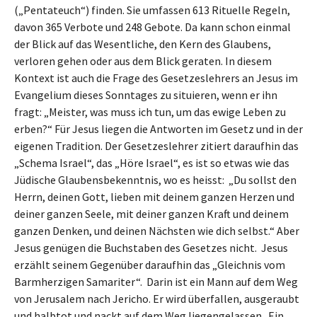
(„Pentateuch“) finden. Sie umfassen 613 Rituelle Regeln,
davon 365 Verbote und 248 Gebote. Da kann schon einmal
der Blick auf das Wesentliche, den Kern des Glaubens,
verloren gehen oder aus dem Blick geraten. In diesem
Kontext ist auch die Frage des Gesetzeslehrers an Jesus im
Evangelium dieses Sonntages zu situieren, wenn er ihn
fragt: „Meister, was muss ich tun, um das ewige Leben zu
erben?“ Für Jesus liegen die Antworten im Gesetz und in der
eigenen Tradition. Der Gesetzeslehrer zitiert daraufhin das
„Schema Israel“, das „Höre Israel“, es ist so etwas wie das
Jüdische Glaubensbekenntnis, wo es heisst: „Du sollst den
Herrn, deinen Gott, lieben mit deinem ganzen Herzen und
deiner ganzen Seele, mit deiner ganzen Kraft und deinem
ganzen Denken, und deinen Nächsten wie dich selbst.“ Aber
Jesus genügen die Buchstaben des Gesetzes nicht. Jesus
erzählt seinem Gegenüber daraufhin das „Gleichnis vom
Barmherzigen Samariter“. Darin ist ein Mann auf dem Weg
von Jerusalem nach Jericho. Er wird überfallen, ausgeraubt
und halbtot und nackt auf dem Weg liegengelassen. Ein