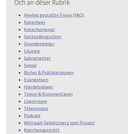
Och an dëser Rubrik
Heefeg gestallte Froen (FAQ)
Katechees
Katechumenat
Gottesdéngschter
Grondgebieder
Liturgie
Sakramenter
Synod
Bicher & Publikatiounen
Evangelium
Hierdebréiwer
Texter & Kommentaren
Livestream
Tëleesmass
Podcast
Weltwäit Gebietsnetz vum Poopst
Kierchenaustrëtt