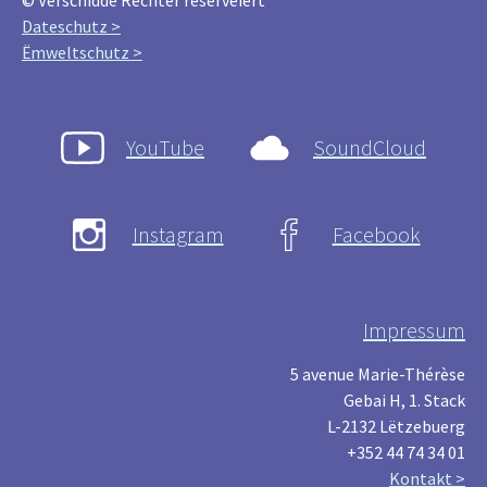
© Verschidde Rechter reservéiert
Dateschutz >
Ëmweltschutz >
YouTube
SoundCloud
Instagram
Facebook
Impressum
5 avenue Marie-Thérèse
Gebai H, 1. Stack
L-2132 Lëtzebuerg
+352 44 74 34 01
Kontakt >