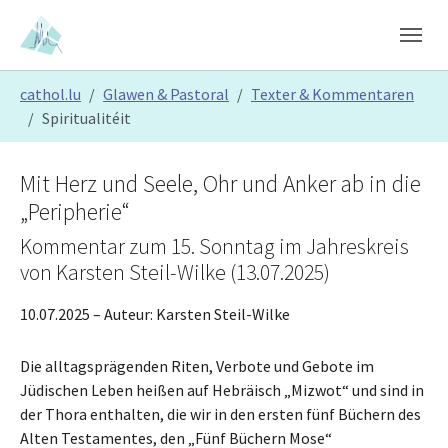
Skip to main content
Skip to page footer
You are here:
cathol.lu
Glawen & Pastoral
Texter & Kommentaren
Spiritualitéit
Mit Herz und Seele, Ohr und Anker ab in die
„Peripherie“
Kommentar zum 15. Sonntag im Jahreskreis
von Karsten Steil-Wilke (13.07.2025)
10.07.2025
– Auteur:
Karsten Steil-Wilke
Die alltagsprägenden Riten, Verbote und Gebote im
Jüdischen Leben heißen auf Hebräisch „Mizwot“ und sind in
der Thora enthalten, die wir in den ersten fünf Büchern des
Alten Testamentes, den „Fünf Büchern Mose“