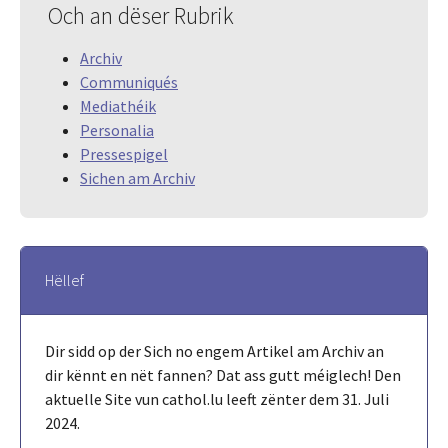
Och an dëser Rubrik
Archiv
Communiqués
Mediathéik
Personalia
Pressespigel
Sichen am Archiv
Hëllef
Dir sidd op der Sich no engem Artikel am Archiv an
dir kënnt en nët fannen? Dat ass gutt méiglech! Den
aktuelle Site vun cathol.lu leeft zënter dem 31. Juli
2024.