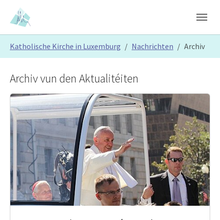
Skip to main content
Skip to page footer
You are here:
Katholische Kirche in Luxemburg
Nachrichten
Archiv
Archiv vun den Aktualitéiten