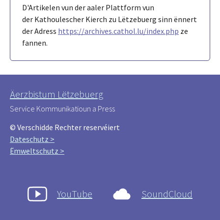
D'Artikelen vun der aaler Plattform vun
der Kathoulescher Kierch zu Lëtzebuerg sinn ënnert
der Adress
https://archives.cathol.lu/index.php
ze
fannen.
Äerzbistum Lëtzebuerg
Service Kommunikatioun a Press
© Verschidde Rechter reservéiert
Dateschutz >
Ëmweltschutz >
YouTube
SoundCloud