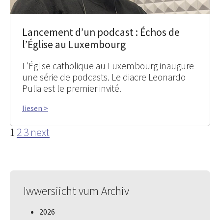
Lancement d’un podcast : Échos de
l’Église au Luxembourg
L'Église catholique au Luxembourg inaugure
une série de podcasts. Le diacre Leonardo
Pulia est le premier invité.
liesen >
1
2
3
next
Iwwersiicht vum Archiv
2026