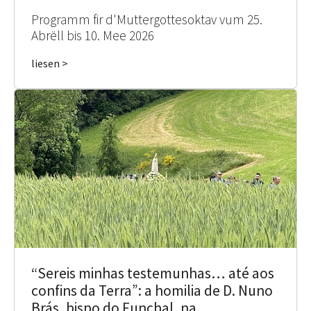
Programm fir d'Muttergottesoktav vum 25.
Abrëll bis 10. Mee 2026
liesen >
“Sereis minhas testemunhas… até aos
confins da Terra”: a homilia de D. Nuno
Brás, bispo do Funchal, na