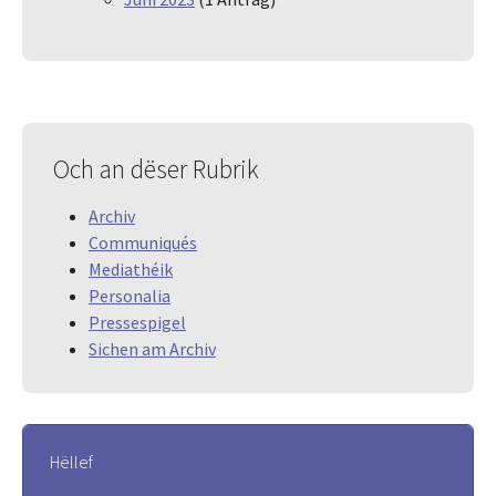
Och an dëser Rubrik
Archiv
Communiqués
Mediathéik
Personalia
Pressespigel
Sichen am Archiv
Hëllef