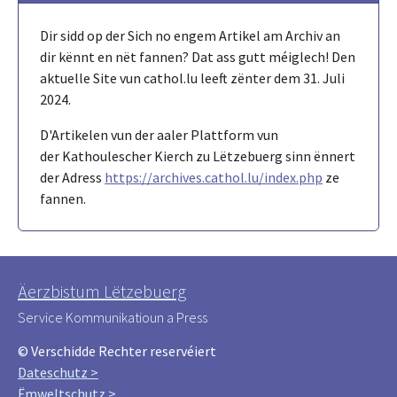
Dir sidd op der Sich no engem Artikel am Archiv an
dir kënnt en nët fannen? Dat ass gutt méiglech! Den
aktuelle Site vun cathol.lu leeft zënter dem 31. Juli
2024.
D'Artikelen vun der aaler Plattform vun
der Kathoulescher Kierch zu Lëtzebuerg sinn ënnert
der Adress
https://archives.cathol.lu/index.php
ze
fannen.
Äerzbistum Lëtzebuerg
Service Kommunikatioun a Press
© Verschidde Rechter reservéiert
Dateschutz >
Ëmweltschutz >