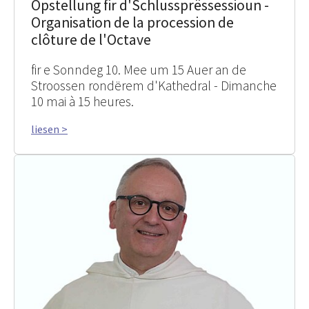
Opstellung fir d'Schlussprëssessioun -
Organisation de la procession de
clôture de l'Octave
fir e Sonndeg 10. Mee um 15 Auer an de
Stroossen rondërem d'Kathedral - Dimanche
10 mai à 15 heures.
liesen >