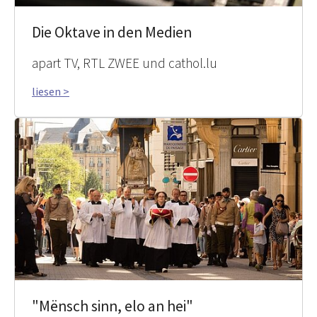
Die Oktave in den Medien
apart TV, RTL ZWEE und cathol.lu
liesen >
"Mënsch sinn, elo an hei"