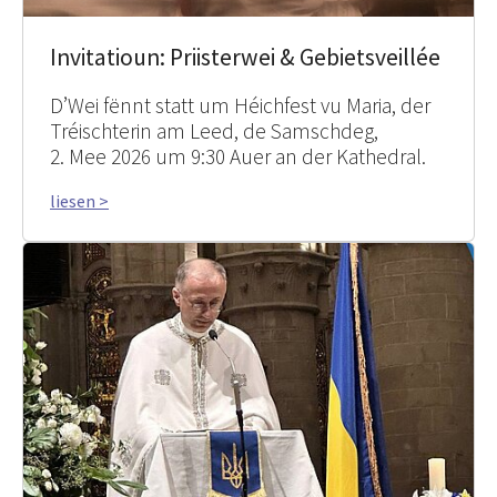
Invitatioun: Priisterwei & Gebietsveillée
D’Wei fënnt statt um Héichfest vu Maria, der
Tréischterin am Leed, de Samschdeg,
2. Mee 2026 um 9:30 Auer an der Kathedral.
liesen >