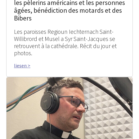
les pèlerins américains et les personnes
âgées, bénédiction des motards et des
Bibers
Les paroisses Regioun Iechternach Saint-
Willibrord et Musel a Syr Saint-Jacques se
retrouvent à la cathédrale. Récit du jour et
photos.
liesen >