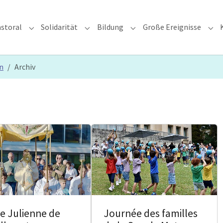
storal
Solidarität
Bildung
Große Ereignisse
rzdiözese"
Submenu for "Glauben & Pastoral"
Submenu for "Solidarität"
Submenu for "Bildung"
Sub
n
Archiv
e Julienne de
Journée des familles