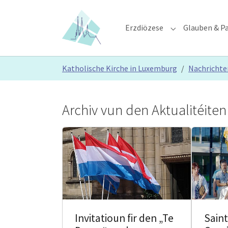
Skip to main content
Skip to page footer
Erzdiözese
Glauben & Pa
Submenu for "E
You are here:
Katholische Kirche in Luxemburg
Nachrichte
Archiv vun den Aktualitéiten
Invitatioun fir den „Te
Saint