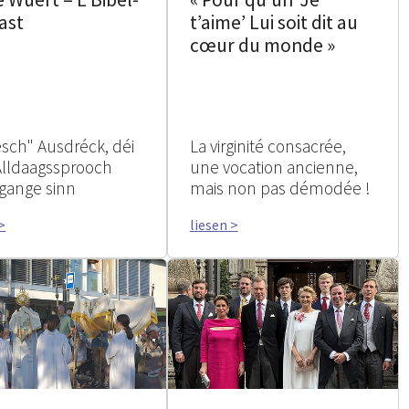
ast
t’aime’ Lui soit dit au
cœur du monde »
esch" Ausdréck, déi
La virginité consacrée,
Alldaagssprooch
une vocation ancienne,
gange sinn
mais non pas démodée !
>
liesen >