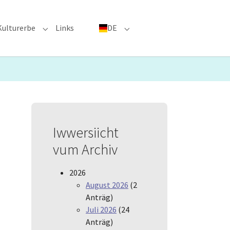
Kulturerbe
Links
DE
menu for "Große Ereignisse"
Submenu for "Kulturerbe"
Submenu for "DE"
Iwwersiicht
vum Archiv
2026
August 2026
(2
Anträg)
Juli 2026
(24
Anträg)