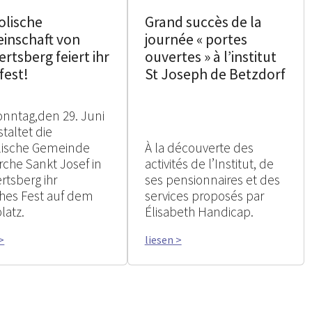
olische
Grand succès de la
inschaft von
journée « portes
rtsberg feiert ihr
ouvertes » à l’institut
fest!
St Joseph de Betzdorf
nntag,den 29. Juni
taltet die
lische Gemeinde
À la découverte des
rche Sankt Josef in
activités de l’Institut, de
rtsberg ihr
ses pensionnaires et des
iches Fest auf dem
services proposés par
latz.
Élisabeth Handicap.
>
liesen >