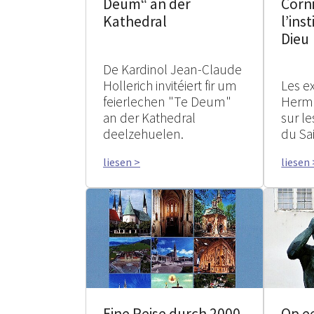
Deum“ an der
Corni
Kathedral
l’ins
Dieu
De Kardinol Jean-Claude
Hollerich invitéiert fir um
Les e
feierlechen "Te Deum"
Herme
an der Kathedral
sur le
deelzehuelen.
du Sa
liesen >
liesen 
Eine Reise durch 2000
Op ee