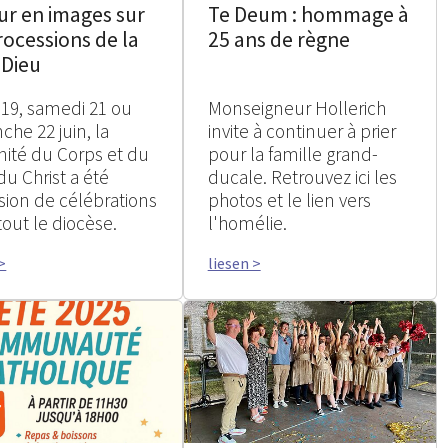
ur en images sur
Te Deum : hommage à
rocessions de la
25 ans de règne
-Dieu
 19, samedi 21 ou
Monseigneur Hollerich
che 22 juin, la
invite à continuer à prier
nité du Corps et du
pour la famille grand-
du Christ a été
ducale. Retrouvez ici les
asion de célébrations
photos et le lien vers
tout le diocèse.
l'homélie.
>
liesen >