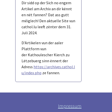
Dir sidd op der Sich no engem
Artikel am Archiv an dir kënnt
en nët fannen? Dat ass gutt
méiglech! Den aktuelle Site vun
cathol.lu leeft zënter dem 31.
Juli 2024.
D'Artikelen vun der aaler
Plattform vun
der Kathoulescher Kierch zu
Lëtzebuerg sinn ënnert der
Adress
https://archives.cathol.l
u/index.php
ze fannen.
Impressum