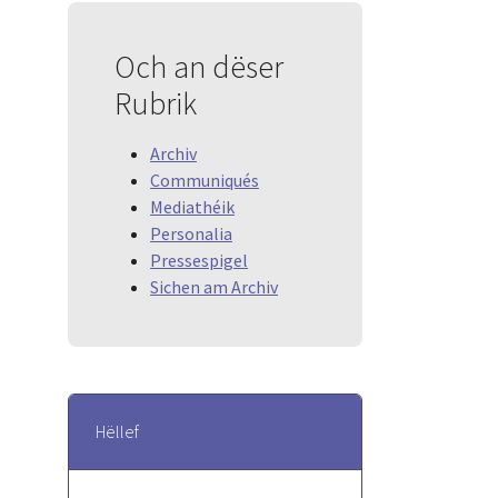
Och an dëser
Rubrik
Archiv
Communiqués
Mediathéik
Personalia
Pressespigel
Sichen am Archiv
Hëllef