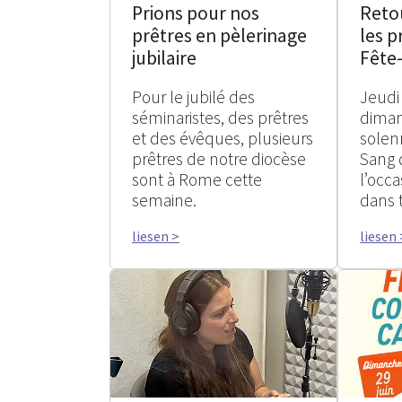
Prions pour nos
Reto
prêtres en pèlerinage
les p
jubilaire
Fête
Pour le jubilé des
Jeudi
séminaristes, des prêtres
diman
et des évêques, plusieurs
solen
prêtres de notre diocèse
Sang 
sont à Rome cette
l’occ
semaine.
dans 
liesen >
liesen 