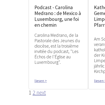
Podcast - Carolina
Kath
Medrano : de Mexico à
Geme
Luxembourg, une foi
Limpe
en chemin
Pfarr
Carolina Medrano, de la
Am So
Pastorale des Jeunes du
verans
diocèse, est la troisième
katho
invitée du podcast, "Les
der Ki
Échos de l'Église au
Limpe
Luxembourg".
jährl
Kirchp
liesen >
liesen 
1
2
next