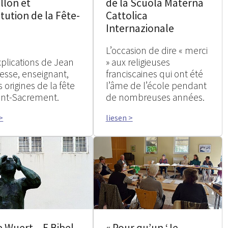
llon et
de la Scuola Materna
titution de la Fête-
Cattolica
Internazionale
L’occasion de dire « merci
xplications de Jean
» aux religieuses
sse, enseignant,
franciscaines qui ont été
s origines de la fête
l’âme de l’école pendant
int-Sacrement.
de nombreuses années.
>
liesen >
 Wuert – E Bibel-
« Pour qu’un ‘Je