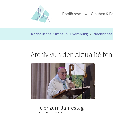
Skip to main content
Skip to page footer
Erzdiözese
Glauben & Pa
Submenu for "E
You are here:
Katholische Kirche in Luxemburg
Nachrichte
Archiv vun den Aktualitéiten
Feier zum Jahrestag