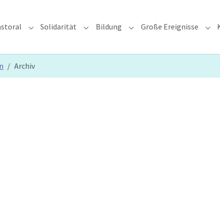
storal
Solidarität
Bildung
Große Ereignisse
rzdiözese"
Submenu for "Glauben & Pastoral"
Submenu for "Solidarität"
Submenu for "Bildung"
Sub
n
Archiv