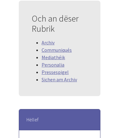
Och an dëser
Rubrik
Archiv
Communiqués
Mediathéik
Personalia
Pressespigel
Sichen am Archiv
Hëllef