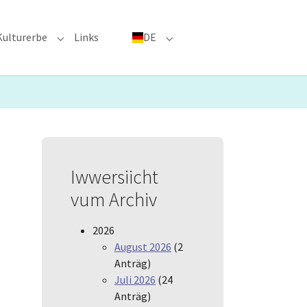
Kulturerbe
Links
DE
menu for "Große Ereignisse"
Submenu for "Kulturerbe"
Submenu for "DE"
Iwwersiicht
vum Archiv
2026
August 2026
(2
Anträg)
Juli 2026
(24
Anträg)