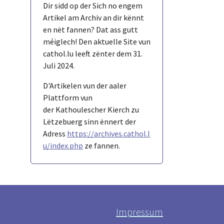
Dir sidd op der Sich no engem
Artikel am Archiv an dir kënnt
en nët fannen? Dat ass gutt
méiglech! Den aktuelle Site vun
cathol.lu leeft zënter dem 31.
Juli 2024.
D'Artikelen vun der aaler
Plattform vun
der Kathoulescher Kierch zu
Lëtzebuerg sinn ënnert der
Adress
https://archives.cathol.l
u/index.php
ze fannen.
Impressum