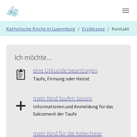
Skip to main content
Skip to page footer
You are here:
Katholische Kirche in Luxemburg
Erzdiözese
Kontakt
Ich möchte...
eine Urkunde beantragen
Taufe, Firmung oder Heirat
mein Kind taufen lassen
Informationen und Anmeldung für das
Sakrament der Taufe
mein Kind für die Katechese