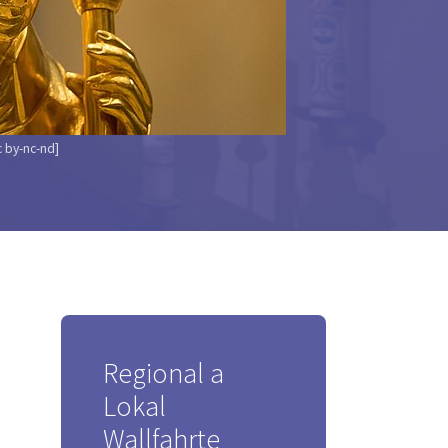
c by-nc-nd]
Regional a
Lokal
Wallfahrte