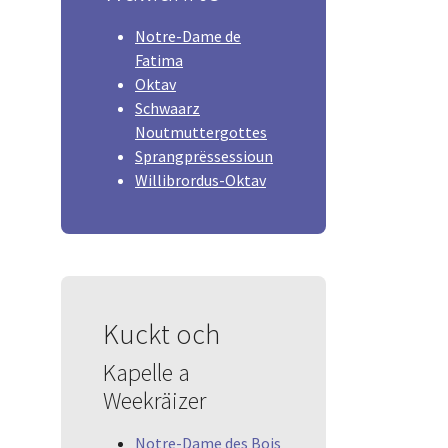
Notre-Dame de
Fatima
Oktav
Schwaarz
Noutmuttergottes
Sprangprëssessioun
Willibrordus-Oktav
Kuckt och
Kapelle a
Weekräizer
Notre-Dame des Bois