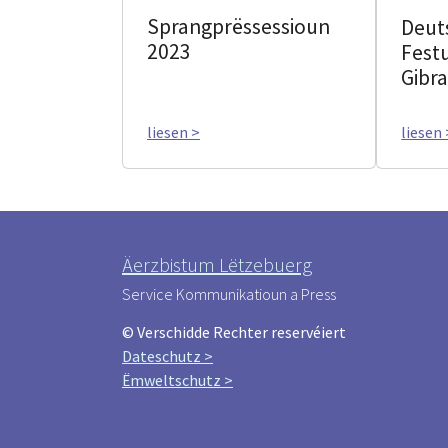
Sprangprëssessioun
Deut
2023
Fest
Gibr
liesen >
liesen 
Äerzbistum Lëtzebuerg
Service Kommunikatioun a Press
© Verschidde Rechter reservéiert
Dateschutz >
Ëmweltschutz >