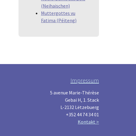
(Neihaischen)
Muttergottes vu
Fatima (Péiteng)
Impressum
5 avenue Marie-Thérèse
Gebai H, 1. Stack
L-2132 Lëtzebuerg
+352 44 74 34 01
Kontakt >