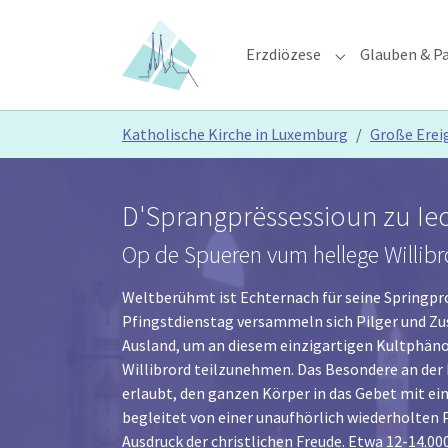
Skip to main content
Skip to page footer
Erzdiözese
Glauben & Pa
Submenu for "E
You are here:
Katholische Kirche in Luxemburg
Große Erei
D'Sprangprëssessioun zu Ie
Op de Spueren vum hellege Willibr
Weltberühmt ist Echternach für seine Springpr
Pfingstdienstag versammeln sich Pilger und Zu
Ausland, um an diesem einzigartigen Kultphän
Willibrord teilzunehmen. Das Besondere an der P
erlaubt, den ganzen Körper in das Gebet mit ei
begleitet von einer unaufhörlich wiederholten 
Ausdruck der christlichen Freude. Etwa 12-14.000