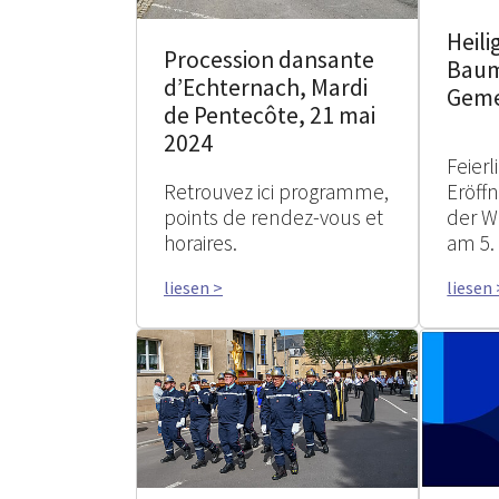
Heili
Procession dansante
Baum
d’Echternach, Mardi
Geme
de Pentecôte, 21 mai
2024
Feierl
Retrouvez ici programme,
Eröff
points de rendez-vous et
der W
horaires.
am 5.
liesen >
liesen 