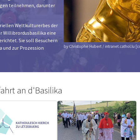
igen teilnehmen, darunter
riellen Weltkulturerbes der
Willibrordusbasilika eine
ichtet. Sie soll Besuchern
by Christophe Hubert / intranet.cathol.lu [c
ka und zur Prozession
ahrt an d'Basilika