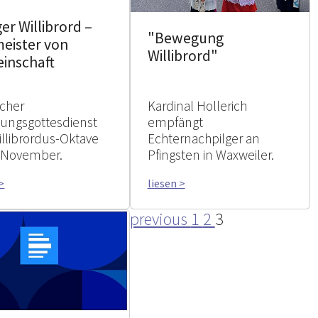
ger Willibrord –
"Bewegung
eister von
Willibrord"
inschaft
icher
Kardinal Hollerich
nungsgottesdienst
empfängt
illibrordus-Oktave
Echternachpilger an
 November.
Pfingsten in Waxweiler.
>
liesen >
previous
1
2
3