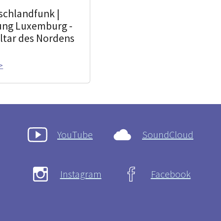
schlandfunk |
ung Luxemburg -
altar des Nordens
>
YouTube
SoundCloud
Instagram
Facebook