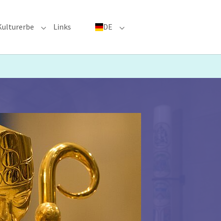
Kulturerbe
Links
DE
menu for "Große Ereignisse"
Submenu for "Kulturerbe"
Submenu for "DE"