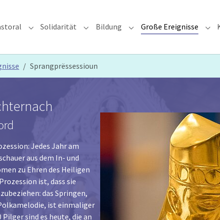
storal
Solidarität
Bildung
Große Ereignisse
rzdiözese"
Submenu for "Glauben & Pastoral"
Submenu for "Solidarität"
Submenu for "Bildung"
Sub
gnisse
Sprangprëssessioun
chternach
ord
ozession: Jedes Jahr am
schauer aus dem In- und
omen zu Ehren des Heiligen
rozession ist, dass sie
nzubeziehen: das Springen,
Polkamelodie, ist einmaliger
 Pilger sind es heute, die an