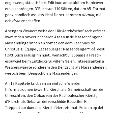
eng zweet, aktualiséiert Editioun am stabillen Hardcover
erauszebréngen. D’Buch vun 110 Säiten, dat am A5-Format
ganz handlech ass, ass ideal fir net nëmmen
dermat
, mä
och
dran
ze schaffen.
A sengem Virwuert weist den Här Äerzbëschof sech erfreet
iwwert den onverzichtbaren Asaz vun de Massendénger a
Massendéngerinnen an domat och dem Zeechnës fir
Christus. D’Équipe „Lëtzebuerger Massendénger“, déi dëst
flott Buch erausginn huet, wënscht vill Spaass a Freed –
esouwuel beim Entdecke vu villem Neien, Interessanten a
Wëssenswäerte ronderëm den Déngscht als Massendénger,
wéi och beim Déngscht als Massendénger.
An 12 Kapitele kritt een an einfache Wierder
Informatiounen iwwert d’Kierch als Gemeinschaft vun de
Chrëschten, den Obbau vun der Kathoulescher Kierch,
d’Kierch als Gebai an déi verschidde Baustiler. En
Trëppeltour duerch d’Kierch féiert eis mat Fotoen op déi