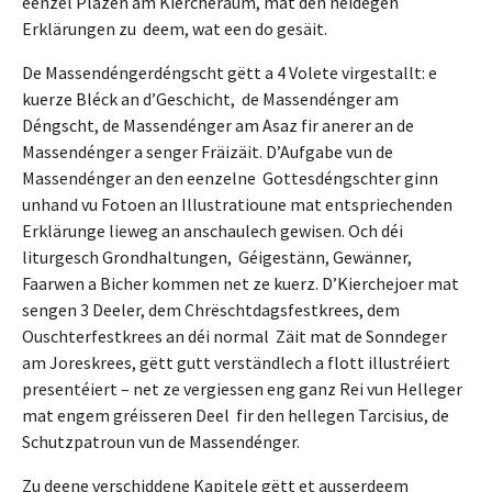
eenzel Plazen am Kiercheraum, mat den néidegen
Erklärungen zu deem, wat een do gesäit.
De Massendéngerdéngscht gëtt a 4 Volete virgestallt: e
kuerze Bléck an d’Geschicht, de Massendénger am
Déngscht, de Massendénger am Asaz fir anerer an de
Massendénger a senger Fräizäit. D’Aufgabe vun de
Massendénger an den eenzelne Gottesdéngschter ginn
unhand vu Fotoen an Illustratioune mat entspriechenden
Erklärunge lieweg an anschaulech gewisen. Och déi
liturgesch Grondhaltungen, Géigestänn, Gewänner,
Faarwen a Bicher kommen net ze kuerz. D’Kierchejoer mat
sengen 3 Deeler, dem Chrëschtdagsfestkrees, dem
Ouschterfestkrees an déi normal Zäit mat de Sonndeger
am Joreskrees, gëtt gutt verständlech a flott illustréiert
presentéiert – net ze vergiessen eng ganz Rei vun Helleger
mat engem gréisseren Deel fir den hellegen Tarcisius, de
Schutzpatroun vun de Massendénger.
Zu deene verschiddene Kapitele gëtt et ausserdeem