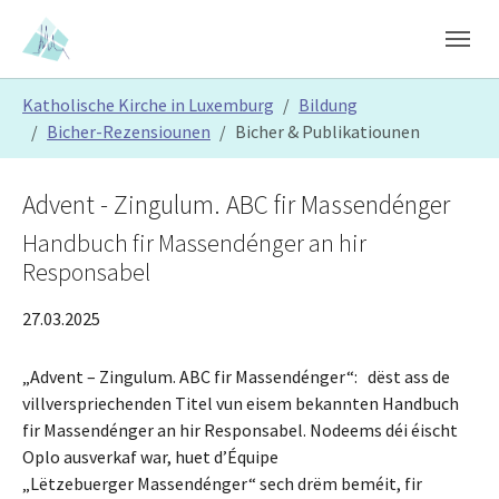
Skip to main content
Skip to page footer
You are here:
Katholische Kirche in Luxemburg
Bildung
Bicher-Rezensiounen
Bicher & Publikatiounen
Advent - Zingulum. ABC fir Massendénger
Handbuch fir Massendénger an hir
Responsabel
27.03.2025
„Advent – Zingulum. ABC fir Massendénger“: dëst ass de
villverspriechenden Titel vun eisem bekannten Handbuch
fir Massendénger an hir Responsabel. Nodeems déi éischt
Oplo ausverkaf war, huet d’Équipe
„Lëtzebuerger Massendénger“ sech drëm beméit, fir