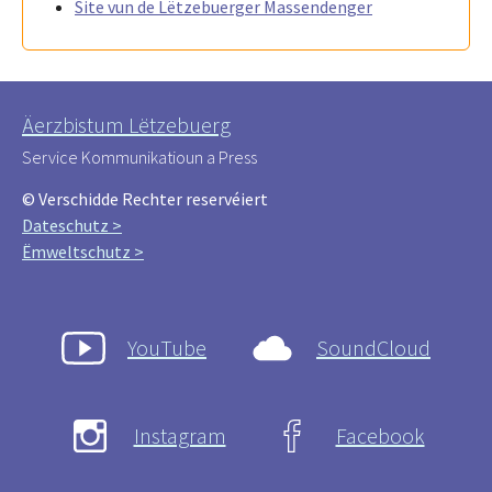
Site vun de Lëtzebuerger Massendenger
Äerzbistum Lëtzebuerg
Service Kommunikatioun a Press
© Verschidde Rechter reservéiert
Dateschutz >
Ëmweltschutz >
YouTube
SoundCloud
Instagram
Facebook