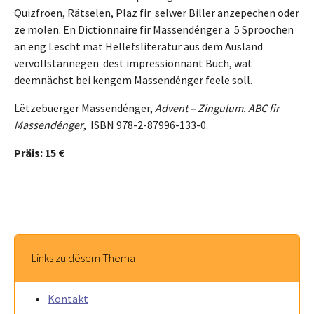
Quizfroen, Rätselen, Plaz fir selwer Biller anzepechen oder
ze molen. En Dictionnaire fir Massendénger a 5 Sproochen
an eng Lëscht mat Hëllefsliteratur aus dem Ausland
vervollstännegen dëst impressionnant Buch, wat
deemnächst bei kengem Massendénger feele soll.
Lëtzebuerger Massendénger,
Advent – Zingulum. ABC fir
Massendénger
, ISBN 978-2-87996-133-0.
Präis: 15 €
Links zu dësem Thema
Kontakt