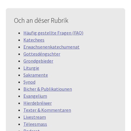
Och an dëser Rubrik
Häufig gestellte Fragen (FAQ)
Katechees
Erwachsenenkatechumenat
Gottesdéngschter
Grondgebieder
Liturgie
Sakramente
Synod
Bicher & Publikatiounen
Evangelium
Hierdebréiwer
Texter & Kommentaren
Livestream
Tëleesmass
Podcast