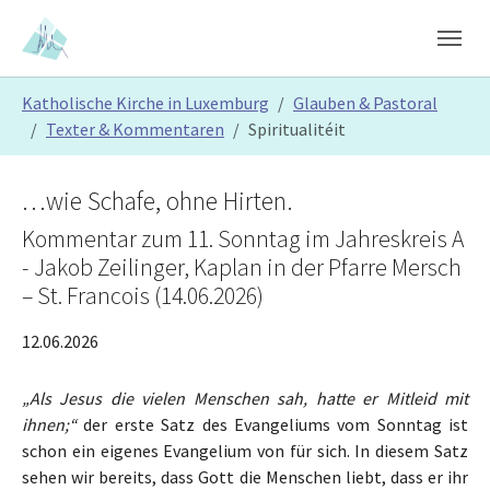
Skip to main content
Skip to page footer
You are here:
Katholische Kirche in Luxemburg
Glauben & Pastoral
Texter & Kommentaren
Spiritualitéit
…wie Schafe, ohne Hirten.
Kommentar zum 11. Sonntag im Jahreskreis A
- Jakob Zeilinger, Kaplan in der Pfarre Mersch
– St. Francois (14.06.2026)
12.06.2026
„Als Jesus die vielen Menschen sah, hatte er Mitleid mit
ihnen;“
der erste Satz des Evangeliums vom Sonntag ist
schon ein eigenes Evangelium von für sich. In diesem Satz
sehen wir bereits, dass Gott die Menschen liebt, dass er ihr