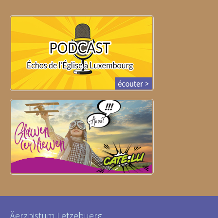
Äerzbistum Lëtzebuerg