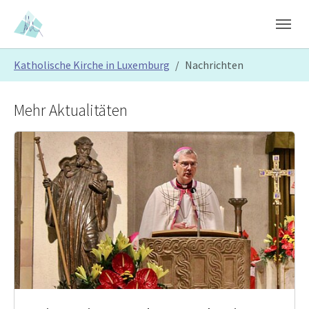
Skip to main content
Skip to page footer
You are here:
Katholische Kirche in Luxemburg
Nachrichten
Mehr Aktualitäten