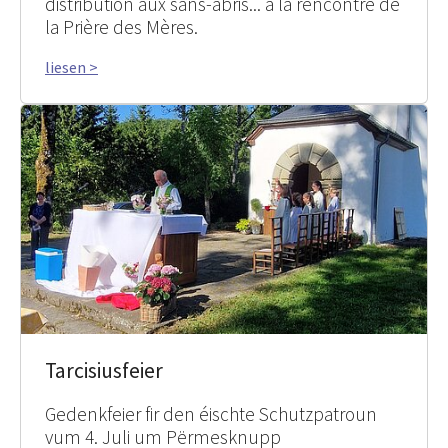
distribution aux sans-abris... à la rencontre de
la Prière des Mères.
liesen >
Tarcisiusfeier
Gedenkfeier fir den éischte Schutzpatroun
vum 4. Juli um Përmesknupp