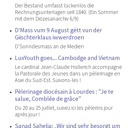
Der Bestand umfasst lückenlos die
Rechnungsunterlagen seit 1840. (Ein Sommer
mit dem Diözesanarchiv 6/9)
D’Mass vum 9 August gëtt vun der
Giischterklaus iwwerdroen
D'Sonndesmass an de Medien
LuxYouth goes... Cambodge and Vietnam
Le cardinal Jean-Claude Hollerich accompagne
la Pastorale des Jeunes dans un pèlerinage en
Asie du Sud-Est. Suivons-les !
Pèlerinage diocésain à Lourdes : "Je te
salue, Comblée de grâce"
Du 20 au 25 juillet, suivez ici les pèlerins jour
après jour !
Sanad Sahelia: „Wir sind sehr besorgt um