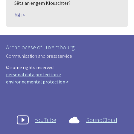
Sëtz an engem Klouschter?
Méi >
Archdiocese of Luxembourg
Communication and press service
© some rights reserved
personal data protection >
environnemental protection >
YouTube
SoundCloud