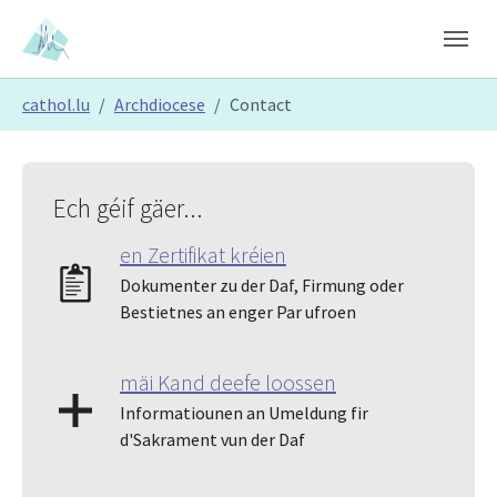
Skip to main content
Skip to page footer
You are here:
cathol.lu
Archdiocese
Contact
Ech géif gäer...
en Zertifikat kréien
Dokumenter zu der Daf, Firmung oder
Bestietnes an enger Par ufroen
mäi Kand deefe loossen
Informatiounen an Umeldung fir
d'Sakrament vun der Daf