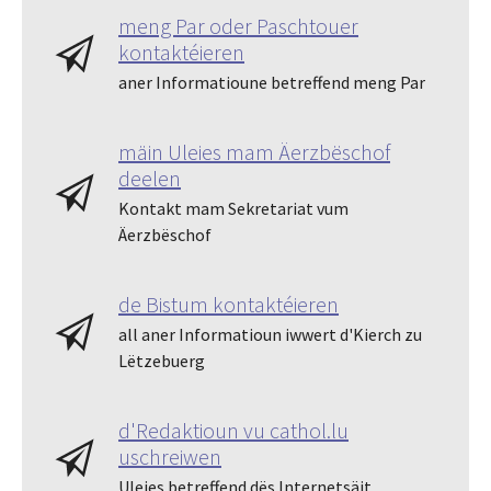
meng Par oder Paschtouer
kontaktéieren
aner Informatioune betreffend meng Par
mäin Uleies mam Äerzbëschof
deelen
Kontakt mam Sekretariat vum
Äerzbëschof
de Bistum kontaktéieren
all aner Informatioun iwwert d'Kierch zu
Lëtzebuerg
d'Redaktioun vu cathol.lu
uschreiwen
Uleies betreffend dës Internetsäit