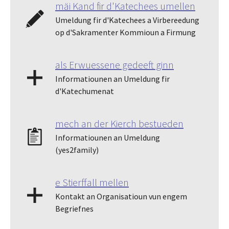
mäi Kand fir d'Katechees umellen
Umeldung fir d'Katechees a Virbereedung
op d'Sakramenter Kommioun a Firmung
als Erwuessene gedeeft ginn
Informatiounen an Umeldung fir
d'Katechumenat
mech an der Kierch bestueden
Informatiounen an Umeldung
(yes2family)
e Stierffall mellen
Kontakt an Organisatioun vun engem
Begriefnes