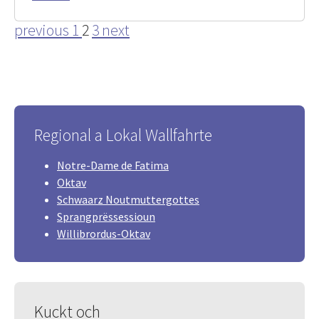
previous
1
2
3
next
Regional a Lokal Wallfahrte
Notre-Dame de Fatima
Oktav
Schwaarz Noutmuttergottes
Sprangprëssessioun
Willibrordus-Oktav
Kuckt och