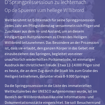
D'Sprangprëssessioun zu Iechternach
Op de Spueren vum hellege Willibrord
Weltberühmt ist Echternach für seine Springprozession:
Jedes Jahr am Pfingstdienstag versammeln sich Pilger und
Zuschauer aus dem In- und Ausland, um an diesem
einzigartigen Kultphänomen zu Ehren des Heiligen
Willibrord teilzunehmen. Das Besondere an der Prozession
ist, dass sie erlaubt, den ganzen Körper in das Gebet mit
einzubeziehen: das Springen, begleitet von einer
unaufhörlich wiederholten Polkamelodie, ist einmaliger
Ausdruck der christlichen Freude. Etwa 12-14.000 Pilger sind
es heute, die an dem Zug durch die Stadt bis zum Grabe des
Heiligen teilnehmen, darunter etwa 8-9.000 Springer.
Da die Springprozession in die Liste des immateriellen
Weltkulturerbes der UNESCO aufgenommen wurde, ist im
Bereich der Willibrordusbasilika eine Informations- und
Dokumentationsstätte eingerichtet. Sie soll Besuchern und