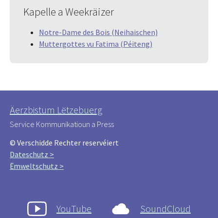
Kapelle a Weekräizer
Notre-Dame des Bois (Neihaischen)
Muttergottes vu Fatima (Péiteng)
Äerzbistum Lëtzebuerg
Service Kommunikatioun a Press
© Verschidde Rechter reservéiert
Dateschutz >
Ëmweltschutz >
YouTube
SoundCloud