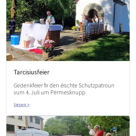
Tarcisiusfeier
Gedenkfeier fir den éischte Schutzpatroun
vum 4. Juli um Përmesknupp
liesen >