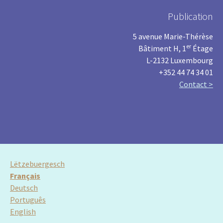
Publication
5 avenue Marie-Thérèse
er
Bâtiment H, 1
Étage
L-2132 Luxembourg
+352 44 74 34 01
Contact >
Lëtzebuergesch
Français
Deutsch
Português
English