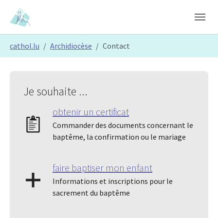
Skip to main content
Skip to page footer
You are here:
cathol.lu
Archidiocèse
Contact
Je souhaite ...
obtenir un certificat
Commander des documents concernant le
baptême, la confirmation ou le mariage
faire baptiser mon enfant
Informations et inscriptions pour le
sacrement du baptême