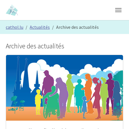
Skip to main content
Skip to page footer
You are here:
cathol.lu
Actualités
Archive des actualités
Archive des actualités