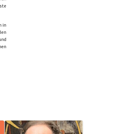
ste
n in
len
und
nen