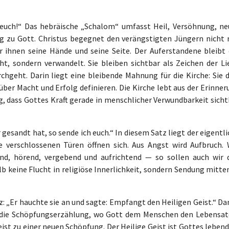
t euch!“ Das hebräische „Schalom“ umfasst Heil, Versöhnung, ne
g zu Gott. Christus begegnet den verängstigten Jüngern nicht 
r ihnen seine Hände und seine Seite. Der Auferstandene bleibt 
t, sondern verwandelt. Sie bleiben sichtbar als Zeichen der Li
chgeht. Darin liegt eine bleibende Mahnung für die Kirche: Sie d
über Macht und Erfolg definieren. Die Kirche lebt aus der Erinne
g, dass Gottes Kraft gerade in menschlicher Verwundbarkeit sicht
 gesandt hat, so sende ich euch.“ In diesem Satz liegt der eigentl
e verschlossenen Türen öffnen sich. Aus Angst wird Aufbruch. 
nd, hörend, vergebend und aufrichtend — so sollen auch wir 
 keine Flucht in religiöse Innerlichkeit, sondern Sendung mitten
: „Er hauchte sie an und sagte: Empfangt den Heiligen Geist.“ Da
 die Schöpfungserzählung, wo Gott dem Menschen den Lebensa
ist zu einer neuen Schöpfung. Der Heilige Geist ist Gottes leben