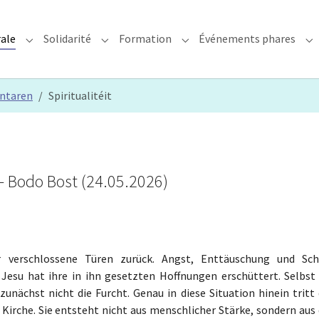
rale
Solidarité
Formation
Événements phares
rchidiocèse"
Submenu for "Foi & Pastorale"
Submenu for "Solidarité"
Submenu for "Formation"
Su
ntaren
Spiritualitéit
- Bodo Bost (24.05.2026)
 verschlossene Türen zurück. Angst, Enttäuschung und Sch
esu hat ihre in ihn gesetzten Hoffnungen erschüttert. Selbst 
nächst nicht die Furcht. Genau in diese Situation hinein tritt 
 Kirche. Sie entsteht nicht aus menschlicher Stärke, sondern aus