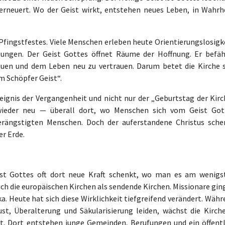
rneuert. Wo der Geist wirkt, entstehen neues Leben, in Wahrhe
 Pfingstfestes. Viele Menschen erleben heute Orientierungslosigk
ltungen. Der Geist Gottes öffnet Räume der Hoffnung. Er befäh
uen und dem Leben neu zu vertrauen. Darum betet die Kirche s
m Schöpfer Geist“.
eignis der Vergangenheit und nicht nur der „Geburtstag der Kirc
wieder neu — überall dort, wo Menschen sich vom Geist Got
erängstigten Menschen. Doch der auferstandene Christus sche
er Erde.
eist Gottes oft dort neue Kraft schenkt, wo man es am wenigs
ich die europäischen Kirchen als sendende Kirchen. Missionare gi
a. Heute hat sich diese Wirklichkeit tiefgreifend verändert. Wäh
st, Überalterung und Säkularisierung leiden, wächst die Kirche
it. Dort entstehen junge Gemeinden, Berufungen und ein öffentl