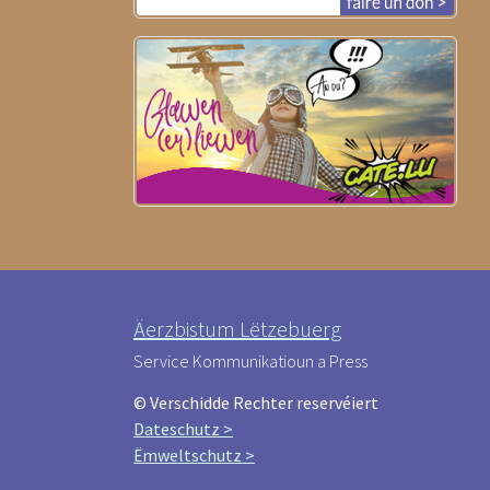
Äerzbistum Lëtzebuerg
Service Kommunikatioun a Press
© Verschidde Rechter reservéiert
Dateschutz >
Ëmweltschutz >