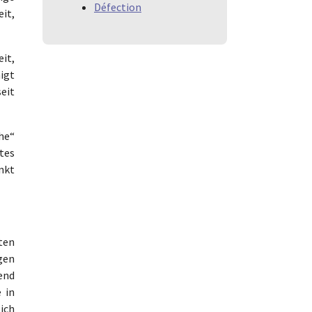
Défection
it,
eit,
igt
eit
he“
tes
nkt
ten
ngen
rend
 in
ich