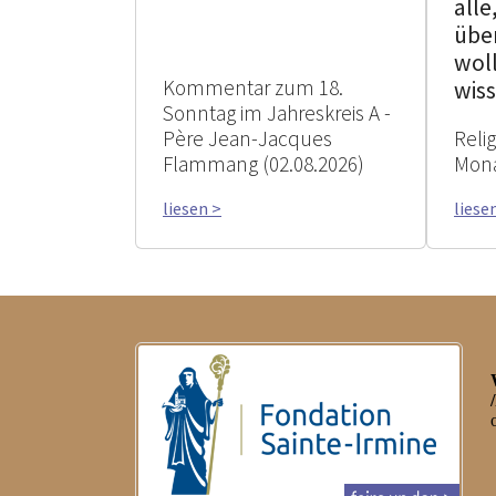
alle
übe
woll
Kommentar zum 18.
wis
Sonntag im Jahreskreis A -
Père Jean-Jacques
Reli
Flammang (02.08.2026)
Mona
liesen >
liese