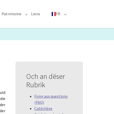
Patrimoine
Liens
FR
bmenu for "Événements phares"
Submenu for "Patrimoine"
Submenu for "FR"
Och an dëser
Rubrik
uld
Foire aux questions
die
(FAQ)
der
Catéchèse
 der