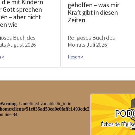
, die mit Kindern
geholfen – was mir
r Gott sprechen
Kraft gibt in diesen
en – aber nicht
Zeiten
sen wie
giöses Buch des
Religiöses Buch des
ts August 2026
Monats Juli 2026
n >
liesen >