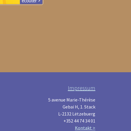
Impressum
5 avenue Marie-Thérèse
Gebai H, 1. Stack
L-2132 Lëtzebuerg
+352 44 74 34 01
Kontakt >