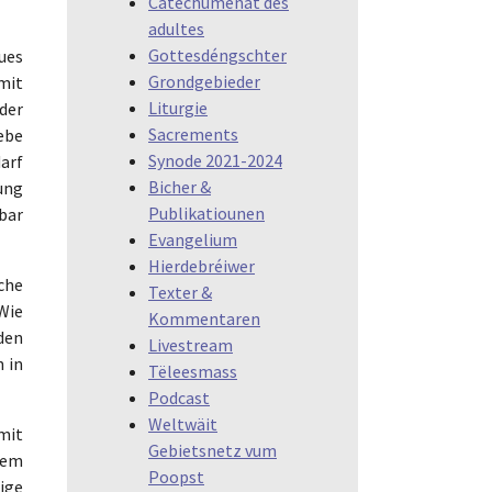
Catéchuménat des
adultes
Gottesdéngschter
ues
Grondgebieder
mit
Liturgie
der
Sacrements
ebe
Synode 2021-2024
arf
Bicher &
rung
Publikatiounen
bar
Evangelium
Hierdebréiwer
iche
Texter &
Wie
Kommentaren
den
Livestream
 in
Tëleesmass
Podcast
Weltwäit
mit
Gebietsnetz vum
tem
Poopst
dige