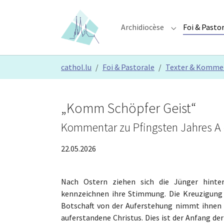
Skip to main content
Skip to page footer
Archidiocèse
Foi & Pasto
Submenu for "A
You are here:
cathol.lu
Foi & Pastorale
Texter & Komme
„Komm Schöpfer Geist“
Kommentar zu Pfingsten Jahres A 
22.05.2026
Nach Ostern ziehen sich die Jünger hinter
kennzeichnen ihre Stimmung. Die Kreuzigung J
Botschaft von der Auferstehung nimmt ihnen zu
auferstandene Christus. Dies ist der Anfang der