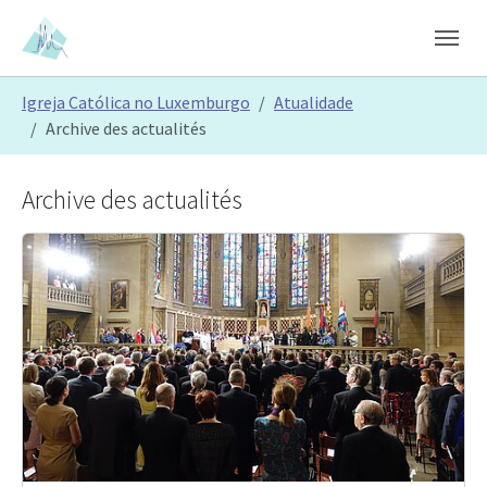
Skip to main content
Skip to page footer
You are here:
Igreja Católica no Luxemburgo
Atualidade
Archive des actualités
Archive des actualités