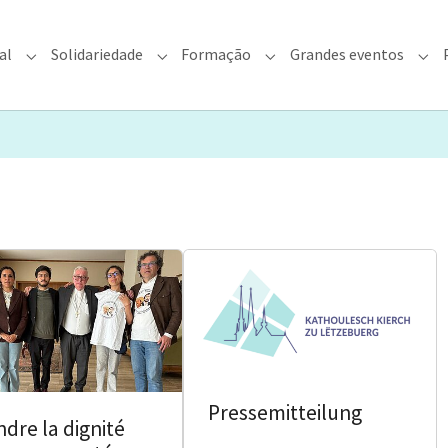
al
Solidariedade
Formação
Grandes eventos
rquidiocese"
Submenu for "Fé & Pastoral"
Submenu for "Solidariedade"
Submenu for "Formação"
Sub
Pressemitteilung
dre la dignité