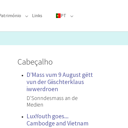
Património
Links
PT
menu for "Grandes eventos"
Submenu for "Património"
Submenu for "PT"
Cabeçalho
D’Mass vum 9 August gëtt
vun der Giischterklaus
iwwerdroen
D'Sonndesmass an de
Medien
LuxYouth goes...
Cambodge and Vietnam