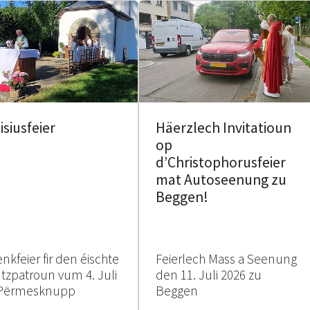
isiusfeier
Häerzlech Invitatioun
op
d’Christophorusfeier
mat Autoseenung zu
Beggen!
nkfeier fir den éischte
Feierlech Mass a Seenung
tzpatroun vum 4. Juli
den 11. Juli 2026 zu
Përmesknupp
Beggen