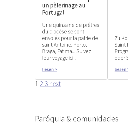
un pèlerinage au
Portugal
Une quinzaine de prêtres
du diocèse se sont
envolés pour la patrie de
Zu Ko
saint Antoine. Porto,
Saint
Braga, Fatima... Suivez
Progr
leur voyage ici !
oder 
liesen >
liesen 
1
2
3
next
Paróquia & comunidades