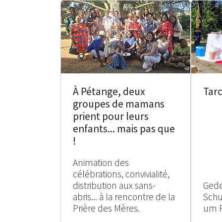
À Pétange, deux
Tarc
groupes de mamans
prient pour leurs
enfants... mais pas que
!
Animation des
célébrations, convivialité,
distribution aux sans-
Gede
abris... à la rencontre de la
Schu
Prière des Mères.
um 