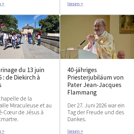
n >
liesen >
rinage du 13 juin
40-jähriges
 : de Diekirch à
Priesterjubiläum von
s
Pater Jean-Jacques
Flammang
chapelle de la
ille Miraculeuse et au
Der 27. Juni 2026 war ein
é-Cœur de Jésus à
Tag der Freude und des
martre.
Dankes.
n >
liesen >