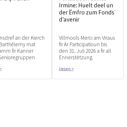
Irmine: Huelt deel un
der Ëmfro zum Fonds
d’avenir
nsdref an der Kierch
Villmools Merci am Viraus
 Barthélemy mat
fir Är Participatioun bis
amm fir Kanner
den 31. Juli 2026 a fir all
Senioregruppen
Ënnerstëtzung.
>
liesen >