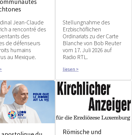
communautés
chtones
rdinal Jean-Claude
Stellungnahme des
rich a rencontré des
Erzbischöflichen
sentants des
Ordinariats zu der Carte
les de défenseurs
Blanche von Bob Reuter
roits humains
vom 17. Juli 2026 auf
rus au Mexique.
Radio RTL.
>
liesen >
Römische und
e apostolique du