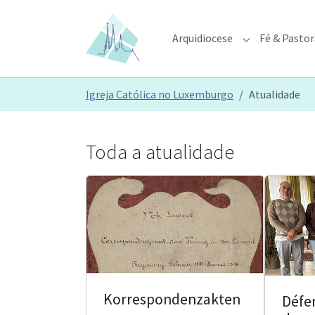
Skip to main content
Skip to page footer
Arquidiocese
Fé & Pastor
Submenu for "A
You are here:
Igreja Católica no Luxemburgo
Atualidade
Toda a atualidade
Korrespondenzakten
Défen