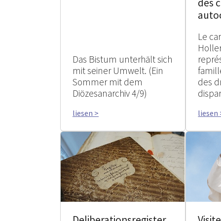
des 
auto
Le ca
Holle
Das Bistum unterhält sich
repré
mit seiner Umwelt. (Ein
famil
Sommer mit dem
des d
Diözesanarchiv 4/9)
dispa
liesen >
liesen 
Deliberationsregister
Visit