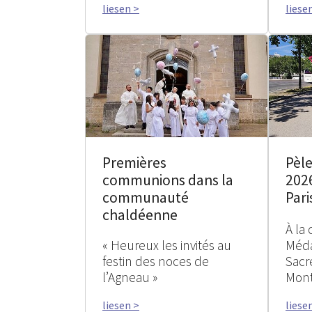
liesen >
liese
Premières
Pèle
communions dans la
2026
communauté
Pari
chaldéenne
À la 
« Heureux les invités au
Méda
festin des noces de
Sacr
l’Agneau »
Mont
liesen >
liese