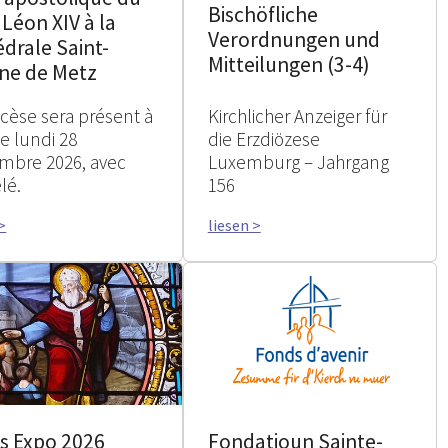
Bischöfliche
Léon XIV à la
Verordnungen und
drale Saint-
Mitteilungen (3-4)
nne de Metz
ocèse sera présent à
Kirchlicher Anzeiger für
e lundi 28
die Erzdiözese
mbre 2026, avec
Luxemburg – Jahrgang
lé.
156
>
liesen >
os Expo 2026
Fondatioun Sainte-