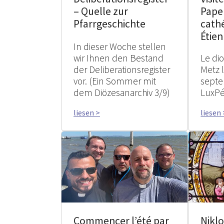
– Quelle zur
Pape 
Pfarrgeschichte
cathé
Étie
In dieser Woche stellen
wir Ihnen den Bestand
Le di
der Deliberationsregister
Metz l
vor. (Ein Sommer mit
septe
dem Diözesanarchiv 3/9)
LuxPé
liesen >
liesen 
Commencer l’été par
Nikl