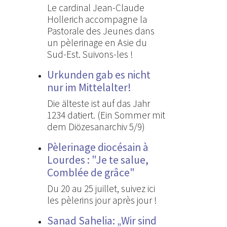
Le cardinal Jean-Claude
Hollerich accompagne la
Pastorale des Jeunes dans
un pèlerinage en Asie du
Sud-Est. Suivons-les !
Urkunden gab es nicht
nur im Mittelalter!
Die älteste ist auf das Jahr
1234 datiert. (Ein Sommer mit
dem Diözesanarchiv 5/9)
Pèlerinage diocésain à
Lourdes : "Je te salue,
Comblée de grâce"
Du 20 au 25 juillet, suivez ici
les pèlerins jour après jour !
Sanad Sahelia: „Wir sind