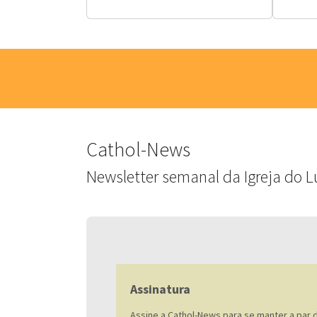
Cathol-News
Newsletter semanal da Igreja do L
Assinatura
Assine a Cathol-News para se manter a par da