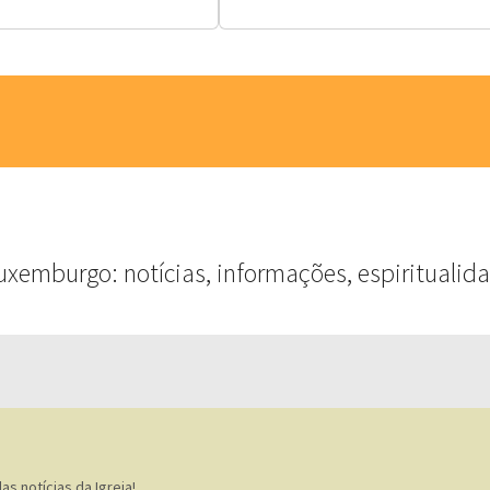
uxemburgo: notícias, informações, espiritualida
s notícias da Igreja!