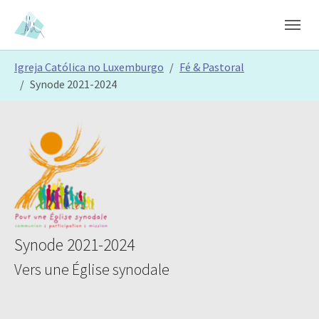
Skip to main content
Skip to page footer
You are here:
Igreja Católica no Luxemburgo
Fé & Pastoral
Synode 2021-2024
Synode 2021-2024
Vers une Église synodale