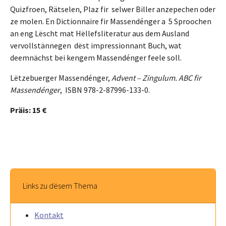
Quizfroen, Rätselen, Plaz fir selwer Biller anzepechen oder
ze molen. En Dictionnaire fir Massendénger a 5 Sproochen
an eng Lëscht mat Hëllefsliteratur aus dem Ausland
vervollstännegen dëst impressionnant Buch, wat
deemnächst bei kengem Massendénger feele soll.
Lëtzebuerger Massendénger,
Advent – Zingulum. ABC fir
Massendénger
, ISBN 978-2-87996-133-0.
Präis: 15 €
Links zu dësem Thema
Kontakt