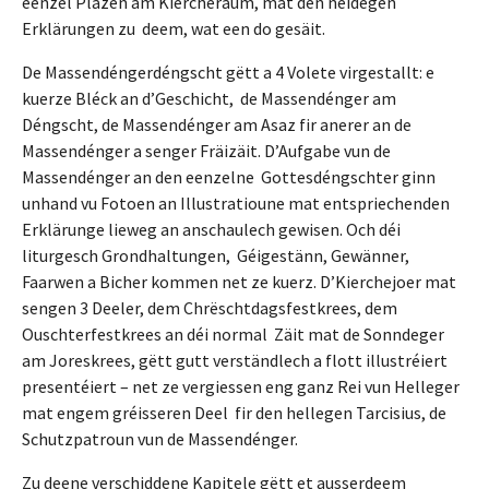
eenzel Plazen am Kiercheraum, mat den néidegen
Erklärungen zu deem, wat een do gesäit.
De Massendéngerdéngscht gëtt a 4 Volete virgestallt: e
kuerze Bléck an d’Geschicht, de Massendénger am
Déngscht, de Massendénger am Asaz fir anerer an de
Massendénger a senger Fräizäit. D’Aufgabe vun de
Massendénger an den eenzelne Gottesdéngschter ginn
unhand vu Fotoen an Illustratioune mat entspriechenden
Erklärunge lieweg an anschaulech gewisen. Och déi
liturgesch Grondhaltungen, Géigestänn, Gewänner,
Faarwen a Bicher kommen net ze kuerz. D’Kierchejoer mat
sengen 3 Deeler, dem Chrëschtdagsfestkrees, dem
Ouschterfestkrees an déi normal Zäit mat de Sonndeger
am Joreskrees, gëtt gutt verständlech a flott illustréiert
presentéiert – net ze vergiessen eng ganz Rei vun Helleger
mat engem gréisseren Deel fir den hellegen Tarcisius, de
Schutzpatroun vun de Massendénger.
Zu deene verschiddene Kapitele gëtt et ausserdeem