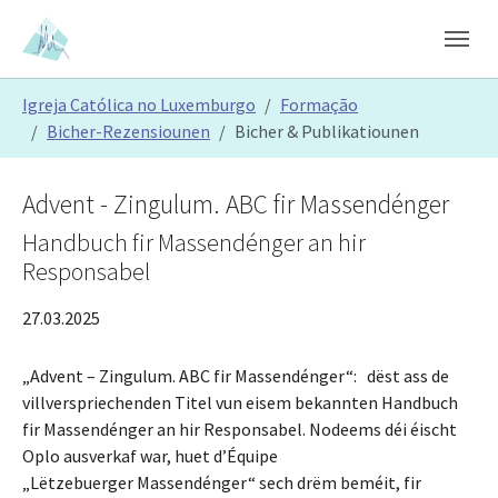
Skip to main content
Skip to page footer
You are here:
Igreja Católica no Luxemburgo
Formação
Bicher-Rezensiounen
Bicher & Publikatiounen
Advent - Zingulum. ABC fir Massendénger
Handbuch fir Massendénger an hir
Responsabel
27.03.2025
„Advent – Zingulum. ABC fir Massendénger“: dëst ass de
villverspriechenden Titel vun eisem bekannten Handbuch
fir Massendénger an hir Responsabel. Nodeems déi éischt
Oplo ausverkaf war, huet d’Équipe
„Lëtzebuerger Massendénger“ sech drëm beméit, fir