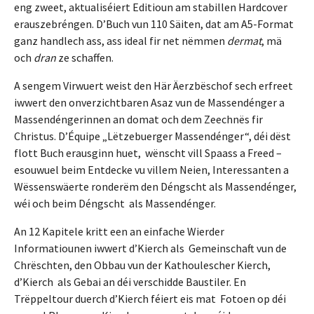
eng zweet, aktualiséiert Editioun am stabillen Hardcover
erauszebréngen. D’Buch vun 110 Säiten, dat am A5-Format
ganz handlech ass, ass ideal fir net nëmmen
dermat
, mä
och
dran
ze schaffen.
A sengem Virwuert weist den Här Äerzbëschof sech erfreet
iwwert den onverzichtbaren Asaz vun de Massendénger a
Massendéngerinnen an domat och dem Zeechnës fir
Christus. D’Équipe „Lëtzebuerger Massendénger“, déi dëst
flott Buch erausginn huet, wënscht vill Spaass a Freed –
esouwuel beim Entdecke vu villem Neien, Interessanten a
Wëssenswäerte ronderëm den Déngscht als Massendénger,
wéi och beim Déngscht als Massendénger.
An 12 Kapitele kritt een an einfache Wierder
Informatiounen iwwert d’Kierch als Gemeinschaft vun de
Chrëschten, den Obbau vun der Kathoulescher Kierch,
d’Kierch als Gebai an déi verschidde Baustiler. En
Trëppeltour duerch d’Kierch féiert eis mat Fotoen op déi