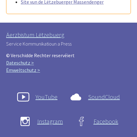
Site vun de Lëtzebuerger Massendenger
Äerzbistum Lëtzebuerg
Service Kommunikatioun a Press
© Verschidde Rechter reservéiert
Dateschutz >
Ëmweltschutz >
YouTube
SoundCloud
Instagram
Facebook