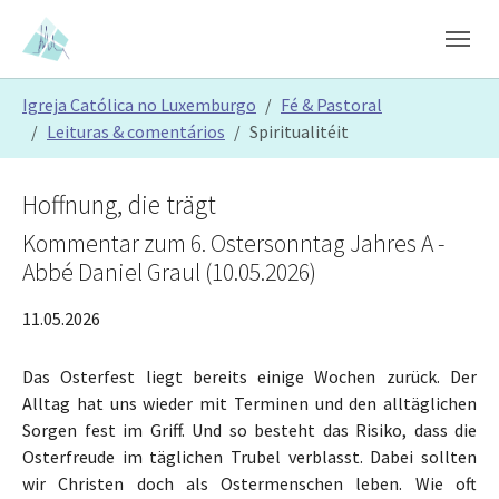
Skip to main content
Skip to page footer
You are here:
Igreja Católica no Luxemburgo
Fé & Pastoral
Leituras & comentários
Spiritualitéit
Hoffnung, die trägt
Kommentar zum 6. Ostersonntag Jahres A -
Abbé Daniel Graul (10.05.2026)
11.05.2026
Das Osterfest liegt bereits einige Wochen zurück. Der
Alltag hat uns wieder mit Terminen und den alltäglichen
Sorgen fest im Griff. Und so besteht das Risiko, dass die
Osterfreude im täglichen Trubel verblasst. Dabei sollten
wir Christen doch als Ostermenschen leben. Wie oft