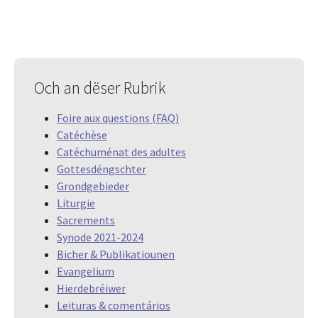
Och an dëser Rubrik
Foire aux questions (FAQ)
Catéchèse
Catéchuménat des adultes
Gottesdéngschter
Grondgebieder
Liturgie
Sacrements
Synode 2021-2024
Bicher & Publikatiounen
Evangelium
Hierdebréiwer
Leituras & comentários