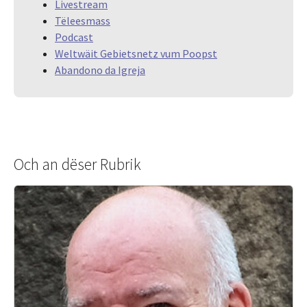
Livestream
Tëleesmass
Podcast
Weltwäit Gebietsnetz vum Poopst
Abandono da Igreja
Och an dëser Rubrik