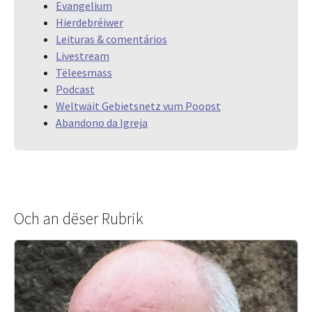
Evangelium
Hierdebréiwer
Leituras & comentários
Livestream
Tëleesmass
Podcast
Weltwäit Gebietsnetz vum Poopst
Abandono da Igreja
Och an dëser Rubrik