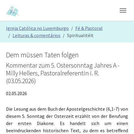
Skip to main content
Skip to page footer
You are here:
Igreja Católica no Luxemburgo
Fé & Pastoral
Leituras & comentários
Spiritualitéit
Dem müssen Taten folgen
Kommentar zum 5. Ostersonntag Jahres A -
Milly Hellers, Pastoralreferentin i. R.
(03.05.2026)
02.05.2026
Die Lesung aus dem Buch der Apostelgeschichte (6,1-7) von
diesem 5. Sonntag der Osterzeit erzählt von der Berufung
der ersten Diakone. Es handelt sich um einen
beeindruckenden historischen Text, zu dem es betreffend