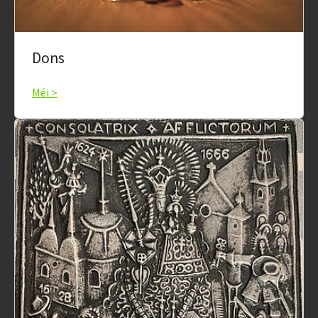
Dons
Méi >