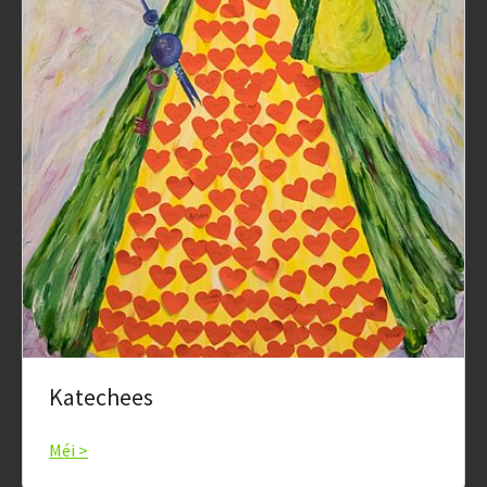
Katechees
Méi >