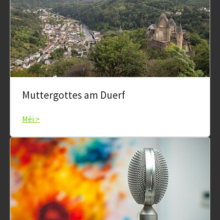
Muttergottes am Duerf
Méi >