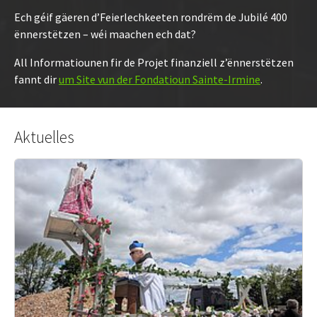
Ech géif gäeren d’Feierlechkeeten rondrëm de Jubilé 400
ënnerstëtzen – wéi maachen ech dat?
All Informatiounen fir de Projet finanziell z’ënnerstëtzen
fannt dir
um Site vun der Fondatioun Sainte-Irmine
.
Aktuelles