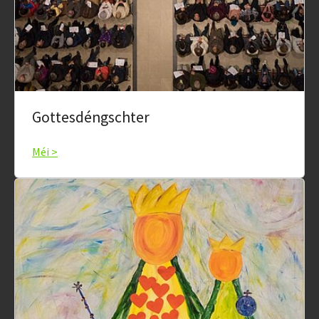
Gottesdéngschter
Méi >