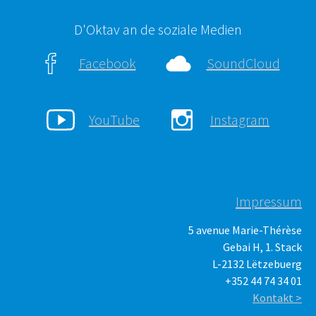
D'Oktav an de soziale Medien
Facebook
SoundCloud
YouTube
Instagram
Impressum
5 avenue Marie-Thérèse
Gebai H, 1. Stack
L-2132 Lëtzebuerg
+352 44 74 34 01
Kontakt >