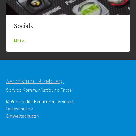
Socials
Méi >
Äerzbistum Lëtzebuerg
Service Kommunikatioun a Press
© Verschidde Rechter reservéiert
Dateschutz >
Ëmweltschutz >