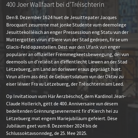
400 Joer Wallfaart bei d'Tréischterin
Den 8. Dezember 1624 huet de Jesuittepater Jacques
Brocquart zesumme mat jonke Studente vum deemolege
Jesuittekolléisch an enger Pressessioun eng Statu vun der
Muttergottes virun d’Diere vun der Stad gedroen, fir se um
Glacis-Feld opzestellen. Dëst war den Ufank vun enger
populärer an offizieller Frëmmegkeetsbeweegung, déi vun
deemools un d’reliéist an d’ëffentlecht Liewen an der Stad
Lëtzebuerg, am Land an doriwwer eraus gepräägt huet.
Virun allem ass dëst de Gebuertsdatum vun der Oktav zu
eiser léiwer Fra vu Lëtzebuerg, der Tréischterin am Leed.
Op Invitatioun vum Här Äerzbëschof, dem Kardinol Jean-
Claude Hollerich, gëtt de 400. Anniversaire vun dësem
bedeitenden Grënnungsevenement fir d’Kierch hei zu
Lëtzebuerg mat engem Mariejubiläum gefeiert. Dëse
Jubiläum geet vum 8. Dezember 2024 bis de
Schlussoktavsonndeg, de 25. Mee 2025.