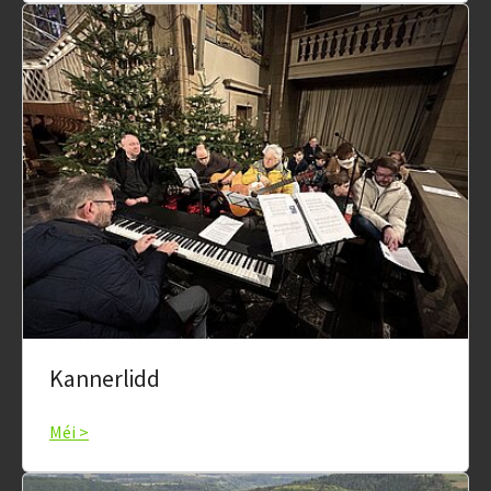
Kannerlidd
Méi >