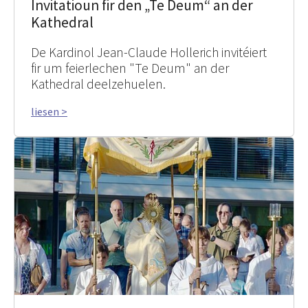
Invitatioun fir den „Te Deum“ an der
Kathedral
De Kardinol Jean-Claude Hollerich invitéiert
fir um feierlechen "Te Deum" an der
Kathedral deelzehuelen.
liesen >