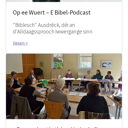
Op ee Wuert – E Bibel-Podcast
"Biblesch" Ausdréck, déi an
d'Alldaagssprooch iwwergange sinn
liesen >