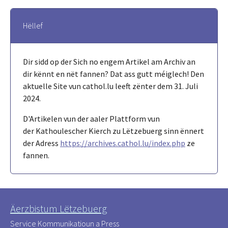
Hëllef
Dir sidd op der Sich no engem Artikel am Archiv an
dir kënnt en nët fannen? Dat ass gutt méiglech! Den
aktuelle Site vun cathol.lu leeft zënter dem 31. Juli
2024.
D'Artikelen vun der aaler Plattform vun
der Kathoulescher Kierch zu Lëtzebuerg sinn ënnert
der Adress
https://archives.cathol.lu/index.php
ze
fannen.
Äerzbistum Lëtzebuerg
Service Kommunikatioun a Press