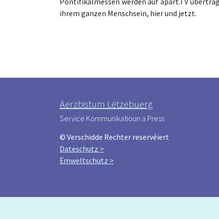
Pontifikalmessen werden auf apart.TV übertrage
ihrem ganzen Menschsein, hier und jetzt.
Äerzbistum Lëtzebuerg
Service Kommunikatioun a Press
© Verschidde Rechter reservéiert
Dateschutz >
Ëmweltschutz >