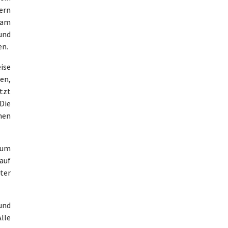
ern
 am
und
en.
ise
en,
etzt
Die
men
zum
auf
ter
und
lle