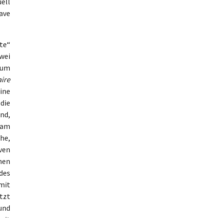
ell
ave
te“
wei
zum
aire
ine
die
nd,
t am
che,
ven
hen
des
mit
etzt
und