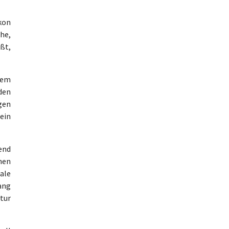
kon
he,
ßt,
dem
den
gen
ein
end
nen
ale
ang
atur