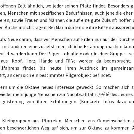
ffenen Zelt ähnlich, wo jeder seinen Platz findet. Besonders g
en, Menschen mit spezifischen Bedürfnissen, auch jene die eher
ren, sowie Frauen und Männer, die auf eine gute Zukunft hoffen 
 Kirche in sich tragen. Bei Maria dürfen sie ihre Bitten aussprech
aufs Neue daran, dass wir Menschen auf Erden nur auf der Durchre
die mit anderen eine zutiefst menschliche Erfahrung machen könn
eutet werden kann. Der Pilger – ob allein oder in einer Gruppe – s
 aus. Kopf, Herz, Hände und Füße werden da beansprucht. 
Wallfahrens findet bis heute ihren Ausdruck im gemeinsa
rt, an dem sich ein bestimmtes Pilgerobjekt befindet.
gern um die Oktave neues Interesse geweckt: So machen sich 
wieder mehr junge Menschen zur Nachtwallfahrt/Pélé des Jeunes 
geisterung von ihren Erfahrungen (Konkrete Infos dazu un
: Kleingruppen aus Pfarreien, Menschen aus Gemeinschaften 
en beschwerlichen Weg auf sich, um zur Oktave zu kommen. A