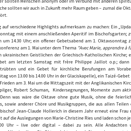
Hier sollten Menschen anonym oder im Verbund mit anderen spiritu
che sollten wir auch in Zukunft mehr Raum geben – zumal die Okt
ört.
g auf verschiedene Highlights aufmerksam zu machen: Ein „Upda
nntag mit einem anschließenden Aperitif im Bischofsgarten; z
 um 14.30 Uhr; ein offener Gebetsabend am 1. Oktavsonntag 
iskonferenz am 1. Mai unter dem Thema
"Avec Marie, apprendre à f
 ukrainischen Geistlichen der Griechisch-Katholischen Kirche; e
bet am letzten Samstag mit frère Philippe Jaillot o.p.; dann 
etrübten und ein Gebet für kirchliche Berufungen am Vorabe
ag von 13.00 bis 14.00 Uhr in der Glaciskapelle), ein Taizé-Gebe
 Frieden am 3. Mai um die Mittagszeit mit der Anglikanischen Kir
vpilger, Robert Schuman, Kindersegnungen, Momente zum akti
 Denn was wäre die Oktave ohne gute Musik, ohne die feierlic
, sowie anderer Chöre und Musikgruppen, die aus allen Teilen 
ischof Jean-Claude Hollerich in diesem Jahr erneut eine Frau 
t auf die Auslegungen von Marie-Christine Ries und laden schon j
00 Uhr – live oder digital – dabei zu sein. Alle Andachten 