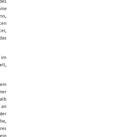
des
eine
ess,
ten
ter,
 das
 im
ell,
ein
ner
halb
 an
der
che,
res
 ein