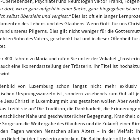
Überlebenden, Psychiater und Neurologen Viktor Frankl, Folgen
r dort, wo er ganz aufgeht in einer Sache, ganz hingegeben ist an 
ch selbst übersieht und vergisst.“
Dies ist oft ein langer Lernproz
ndamenten des Lebens und des Glaubens. Wenn Gott für uns Chris
 Grund unseres Pilgerns. Dies gilt nicht weniger für die Gottesmut
liebten Sohn des Vaters, geschenkt hat und in dieser Offenheit für
et.
r 400 Jahren zu Maria und rufen Sie unter der Vokabel „Trösterin
 auch eine Ikonendarstellung der Trösterin. Ihr Titel ist hochaktu
wird.
denbild von Luxemburg schon längst nicht mehr exklusiv 
schen Ursprungswurzeln ist, sondern zusehends zum Gut all je
che Jesu Christi in Luxemburg mit uns gestalten wollen. Aber wes
 treibt sie an? Die Tradition, die Dankbarkeit, die Erinnerungen
menschlicher Nähe und geschwisterlicher Begegnung, Krankheit o
ie Sorge um die Weitergabe des Glaubens und die Zukunft einer Kir
en Tagen werden Menschen allen Alters – in der Vielfalt ih
im Gebet bei der Trösterin andocken. Die Kathedrale sollte dabei