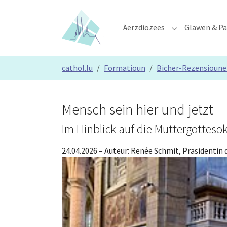
Skip to main content
Skip to page footer
Äerzdiözees
Glawen & Pa
Submenu for "Ä
You are here:
cathol.lu
Formatioun
Bicher-Rezensioun
Mensch sein hier und jetzt
Im Hinblick auf die Muttergottesok
24.04.2026
– Auteur:
Renée Schmit, Präsidentin