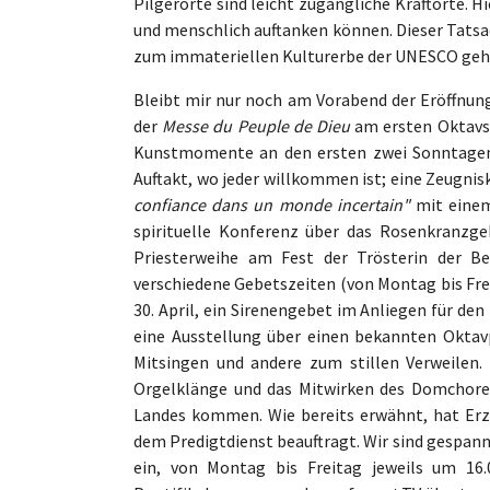
Pilgerorte sind leicht zugängliche Kraftorte. 
und menschlich auftanken können. Dieser Tatsa
zum immateriellen Kulturerbe der UNESCO geh
Bleibt mir nur noch am Vorabend der Eröffnun
der
Messe du Peuple de Dieu
am ersten Oktavso
Kunstmomente an den ersten zwei Sonntagen
Auftakt, wo jeder willkommen ist; eine Zeugn
confiance dans un monde incertain"
mit einem
spirituelle Konferenz über das Rosenkranzge
Priesterweihe am Fest der Trösterin der B
verschiedene Gebetszeiten (von Montag bis Freit
30. April, ein Sirenengebet im Anliegen für den
eine Ausstellung über einen bekannten Okta
Mitsingen und andere zum stillen Verweilen.
Orgelklänge und das Mitwirken des Domchores
Landes kommen. Wie bereits erwähnt, hat Erzb
dem Predigtdienst beauftragt. Wir sind gespann
ein, von Montag bis Freitag jeweils um 16.