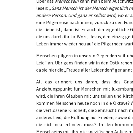
Über das
Menschsein
kann man beim Auschwitz-
lesen:
„Ganz Mensch ist der Mensch eigentlich nu
andere Person. Und ganz er selbst wird, wo er si
eine Pilgerreise nach innen, zurück zu den Fu
die Liebe ist, dann ist Er auch der eigentliche
die uns durch ihr Ja-Wort, Jesus, den einzig ge
Leben immer wieder neu auf die Pilgernden wart
Menschen pilgern in unseren Gegenden seit übe
Leid“ an. Übrigens finden wir in den Ostkirchen
da sie hier die „Freude aller Leidenden“ genannt 
All das erinnert uns daran, dass das Gna
Anziehungspunkt für Menschen mit luxemburgi
wird, die ihren Glauben mit uns teilen und Kir
kommen Menschen heute noch in die Oktave? Was
die verflossene Kindheit, die Sehnsucht nach 
anderes Leid, die Hoffnung auf Frieden, sowie d
die sich neu erfinden muss? In den kommend
Menschseins mit ihren je spezifischen Anliegen 