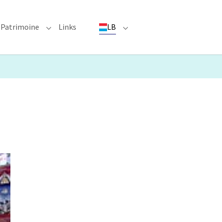
Patrimoine
Links
LB
ioun"
bmenu for "Evenementer"
Submenu for "Patrimoine"
Submenu for "LB"