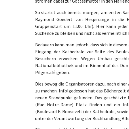
strömen dabei zur Gottesmutter in den Marien
So startet auch bereits morgen, am ersten Sa
Raymond Goedert von Hesperange in die E
Gruppenstart um 11.00 Uhr). Hier kann jeder 
Suchende zu bleiben und nicht als vermeintlich 
Bedauern kann man jedoch, dass sich in diesem
Eingang der Kathedrale zur Seite des Boulev
Besuchern erwecken: Wegen Umbau geschlos
Nationalbibliothek und im Binnenhof des Dom
Pilgercafé geben.
Dies bewog die Organisatoren dazu, nach einer
zu machen. Infolgedessen hat das Bücherzelt 
neuen Standpunkt gefunden. Das geschätzte M
(Rue Notre-Dame) Platz finden und ein Info
(Boulevard F. Roosevelt) der Kathedrale, sowie
unter der Verantwortung der Buchhandlung Alle