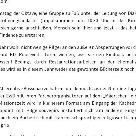
dom.
mstag der Oktave, eine Gruppe zu Fuß unter der Leitung von Dia
röffnungsandacht (Impulsmoment um 10.30 Uhr in der Kirc
sich gerne anschließen. Mensch sein, hier und jetzt – das hei
Findende zu erstarren.
 Jahr wohl nicht wenige Pilger an den äußeren Absperrungen vor 
ard F.D. Roosevelt stören werden, weil sie den Eindruck bei 
sen! Bedingt durch Restaurationsarbeiten an der ehemali
es wird es in diesem Jahr weder das gewohnte Bücherzelt noch 
 Alternative Ausschau zu halten, um dennoch aus der Not eine Tug
der EwB mit ihren Partnerorganisatoren auf dem „Mäertchen“ ei
issionszelt wird in kleinerem Format am Eingang der Kathedr
point mit Pilgersouvenirs installiert sich am anderen Eing
 auch ein Büchertisch mit französischsprachiger religiöser Liter
gria.