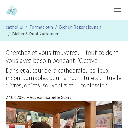
Skip to main content
Skip to page footer
You are here:
cathol.lu
Formatioun
Bicher-Rezensiounen
Bicher & Publikatiounen
Cherchez et vous trouverez… tout ce dont
vous avez besoin pendant l’Octave
Dans et autour de la cathédrale, les lieux
incontournables pour la nourriture spirituelle
: livres, objets, souvenirs et… confession !
27.04.2026
– Auteur:
Isabelle Scart