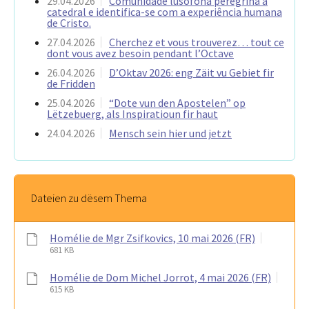
29.04.2026
Comunidade lusófona peregrina à
catedral e identifica-se com a experiência humana
de Cristo.
27.04.2026
Cherchez et vous trouverez… tout ce
dont vous avez besoin pendant l’Octave
26.04.2026
D’Oktav 2026: eng Zäit vu Gebiet fir
de Fridden
25.04.2026
“Dote vun den Apostelen” op
Lëtzebuerg, als Inspiratioun fir haut
24.04.2026
Mensch sein hier und jetzt
Dateien zu dësem Thema
Homélie de Mgr Zsifkovics, 10 mai 2026 (FR)
681 KB
Homélie de Dom Michel Jorrot, 4 mai 2026 (FR)
615 KB