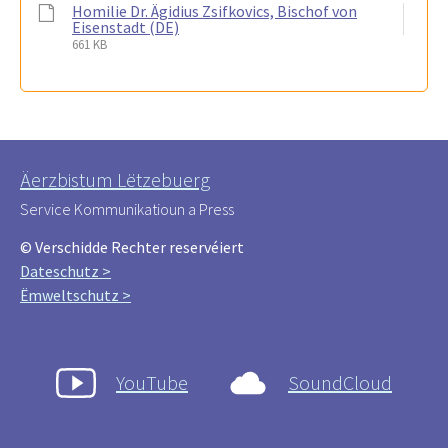
Homilie Dr. Ägidius Zsifkovics, Bischof von
Eisenstadt (DE)
661 KB
Äerzbistum Lëtzebuerg
Service Kommunikatioun a Press
© Verschidde Rechter reservéiert
Dateschutz >
Ëmweltschutz >
YouTube
SoundCloud