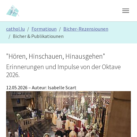
Skip to main content
Skip to page footer
You are here:
cathol.lu
Formatioun
Bicher-Rezensiounen
Bicher & Publikatiounen
"Hören, Hinschauen, Hinausgehen"
Erinnerungen und Impulse von der Oktave
2026.
12.05.2026
– Auteur:
Isabelle Scart