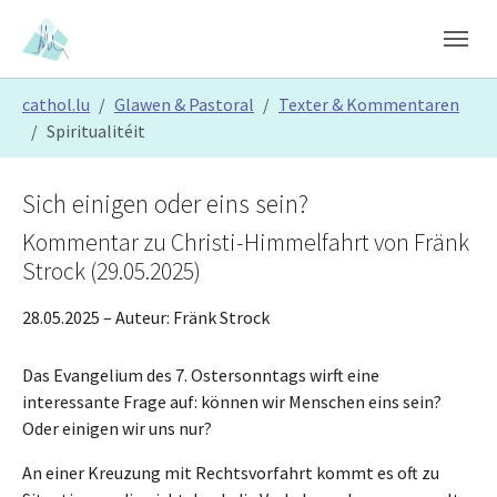
Skip to main content
Skip to page footer
You are here:
cathol.lu
Glawen & Pastoral
Texter & Kommentaren
Spiritualitéit
Sich einigen oder eins sein?
Kommentar zu Christi-Himmelfahrt von Fränk
Strock (29.05.2025)
28.05.2025
– Auteur:
Fränk Strock
Das Evangelium des 7. Ostersonntags wirft eine
interessante Frage auf: können wir Menschen eins sein?
Oder einigen wir uns nur?
An einer Kreuzung mit Rechtsvorfahrt kommt es oft zu