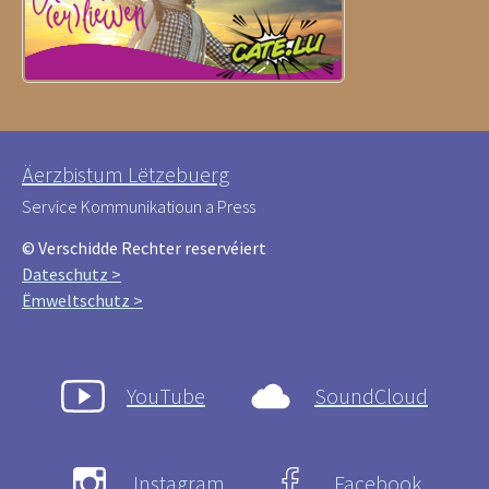
Äerzbistum Lëtzebuerg
Service Kommunikatioun a Press
© Verschidde Rechter reservéiert
Dateschutz >
Ëmweltschutz >
YouTube
SoundCloud
Instagram
Facebook