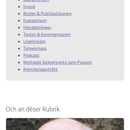
Synod
Bicher & Publikatiounen
Evangelium
Hierdebréiwer
Texter & Kommentaren
Livestream
Tëleesmass
Podcast
Weltwäit Gebietsnetz vum Poopst
Kierchenaustrëtt
Och an dëser Rubrik