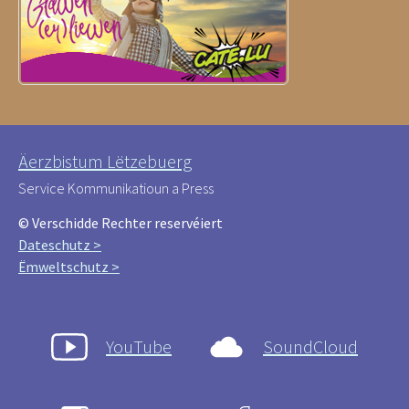
Äerzbistum Lëtzebuerg
Service Kommunikatioun a Press
© Verschidde Rechter reservéiert
Dateschutz >
Ëmweltschutz >
YouTube
SoundCloud