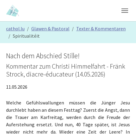
Skip to main content
Skip to page footer
You are here:
cathol.lu
Glawen & Pastoral
Texter & Kommentaren
Spiritualitéit
Nach dem Abschied Stille!
Kommentar zum Christi Himmelfahrt - Fränk
Strock, diacre-éducateur (14.05.2026)
11.05.2026
Welche Gefühlswallungen müssen die Jünger Jesu
durchlebt haben an diesem Festtag? Zuerst die Angst, dann
die Trauer am Karfreitag, werden durch die Freude der
Auferstehung ersetzt. Und nun, 40 Tage später, ist Jesus
wieder nicht mehr da. Wieder eine Zeit der Leere? In