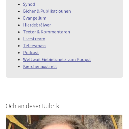
Synod
Bicher & Publikatiounen
Evangelium
Hierdebréiwer
Texter & Kommentaren
Livestream
Tëleesmass
Podcast
Weltwäit Gebietsnetz vum Poopst
Kierchenaustrëtt
Och an dëser Rubrik