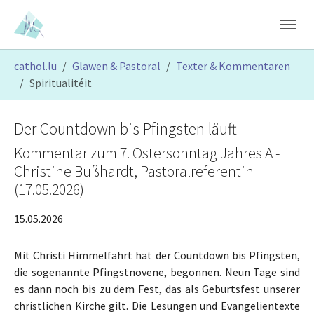
Skip to main content
Skip to page footer
You are here:
cathol.lu
Glawen & Pastoral
Texter & Kommentaren
Spiritualitéit
Der Countdown bis Pfingsten läuft
Kommentar zum 7. Ostersonntag Jahres A -
Christine Bußhardt, Pastoralreferentin
(17.05.2026)
15.05.2026
Mit Christi Himmelfahrt hat der Countdown bis Pfingsten,
die sogenannte Pfingstnovene, begonnen. Neun Tage sind
es dann noch bis zu dem Fest, das als Geburtsfest unserer
christlichen Kirche gilt. Die Lesungen und Evangelientexte