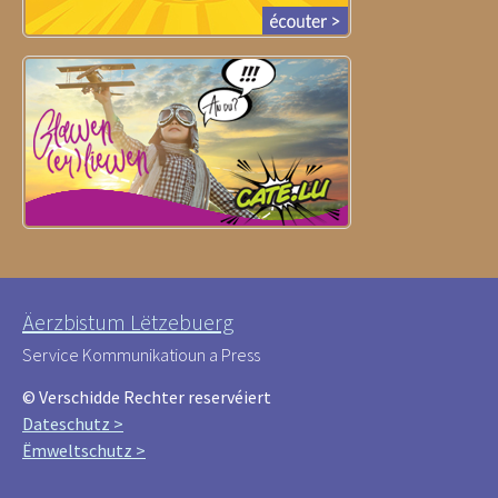
Äerzbistum Lëtzebuerg
Service Kommunikatioun a Press
© Verschidde Rechter reservéiert
Dateschutz >
Ëmweltschutz >