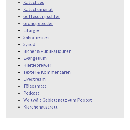
Katechees
Katechumenat
Gottesdéngschter
Grondgebieder
Liturgie
Sakramenter
Synod
Bicher & Publikatiounen
Evangelium
Hierdebréiwer
Texter & Kommentaren
Livestream
Tëleesmass
Podcast
Weltwäit Gebietsnetz vum Poopst
Kierchenaustrëtt