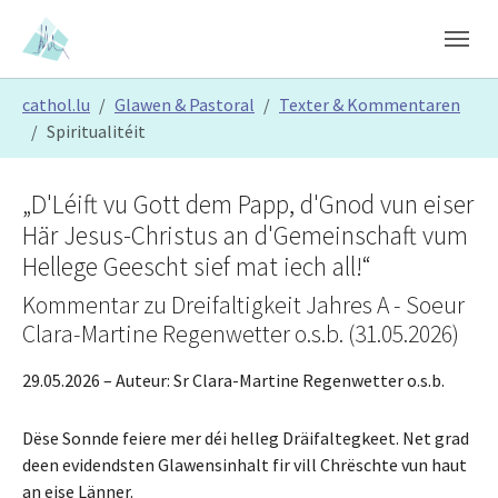
Skip to main content
Skip to page footer
You are here:
cathol.lu
Glawen & Pastoral
Texter & Kommentaren
Spiritualitéit
„D'Léift vu Gott dem Papp, d'Gnod vun eiser
Här Jesus-Christus an d'Gemeinschaft vum
Hellege Geescht sief mat iech all!“
Kommentar zu Dreifaltigkeit Jahres A - Soeur
Clara-Martine Regenwetter o.s.b. (31.05.2026)
29.05.2026
– Auteur:
Sr Clara-Martine Regenwetter o.s.b.
Dëse Sonnde feiere mer déi helleg Dräifaltegkeet. Net grad
deen evidendsten Glawensinhalt fir vill Chrëschte vun haut
an eise Länner.