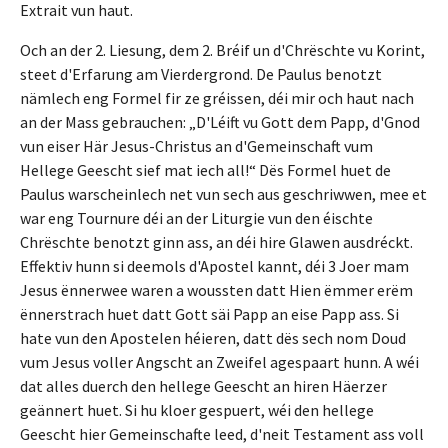
Extrait vun haut.
Och an der 2. Liesung, dem 2. Bréif un d'Chrëschte vu Korint,
steet d'Erfarung am Vierdergrond. De Paulus benotzt
nämlech eng Formel fir ze gréissen, déi mir och haut nach
an der Mass gebrauchen: „D'Léift vu Gott dem Papp, d'Gnod
vun eiser Här Jesus-Christus an d'Gemeinschaft vum
Hellege Geescht sief mat iech all!“ Dës Formel huet de
Paulus warscheinlech net vun sech aus geschriwwen, mee et
war eng Tournure déi an der Liturgie vun den éischte
Chrëschte benotzt ginn ass, an déi hire Glawen ausdréckt.
Effektiv hunn si deemols d'Apostel kannt, déi 3 Joer mam
Jesus ënnerwee waren a woussten datt Hien ëmmer erëm
ënnerstrach huet datt Gott säi Papp an eise Papp ass. Si
hate vun den Apostelen héieren, datt dës sech nom Doud
vum Jesus voller Angscht an Zweifel agespaart hunn. A wéi
dat alles duerch den hellege Geescht an hiren Häerzer
geännert huet. Si hu kloer gespuert, wéi den hellege
Geescht hier Gemeinschafte leed, d'neit Testament ass voll