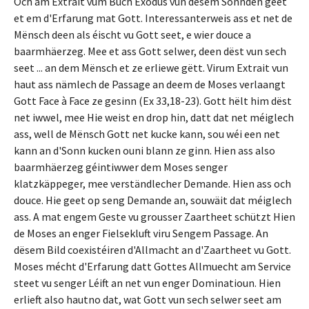
Och am Extrait vum Buch Exodus vun dësem Sonnden geet
et em d'Erfarung mat Gott. Interessanterweis ass et net de
Mënsch deen als éischt vu Gott seet, e wier douce a
baarmhäerzeg. Mee et ass Gott selwer, deen dëst vun sech
seet ... an dem Mënsch et ze erliewe gëtt. Virum Extrait vun
haut ass nämlech de Passage an deem de Moses verlaangt
Gott Face à Face ze gesinn (Ex 33,18-23). Gott hëlt him dëst
net iwwel, mee Hie weist en drop hin, datt dat net méiglech
ass, well de Mënsch Gott net kucke kann, sou wéi een net
kann an d'Sonn kucken ouni blann ze ginn. Hien ass also
baarmhäerzeg géintiwwer dem Moses senger
klatzkäppeger, mee verständlecher Demande. Hien ass och
douce. Hie geet op seng Demande an, souwäit dat méiglech
ass. A mat engem Geste vu grousser Zaartheet schützt Hien
de Moses an enger Fielsekluft viru Sengem Passage. An
dësem Bild coexistéiren d'Allmacht an d'Zaartheet vu Gott.
Moses mécht d'Erfarung datt Gottes Allmuecht am Service
steet vu senger Léift an net vun enger Dominatioun. Hien
erlieft also hautno dat, wat Gott vun sech selwer seet am