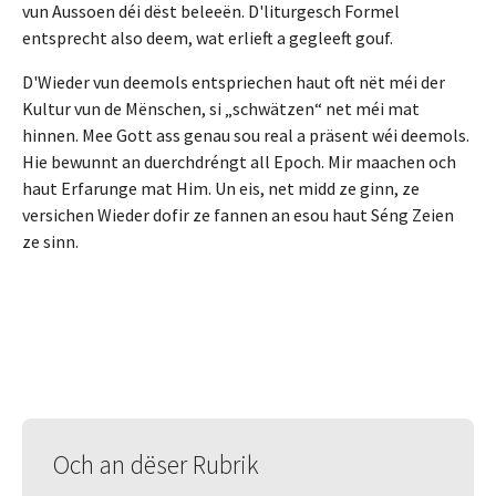
vun Aussoen déi dëst beleeën. D'liturgesch Formel
entsprecht also deem, wat erlieft a gegleeft gouf.
D'Wieder vun deemols entspriechen haut oft nët méi der
Kultur vun de Mënschen, si „schwätzen“ net méi mat
hinnen. Mee Gott ass genau sou real a präsent wéi deemols.
Hie bewunnt an duerchdréngt all Epoch. Mir maachen och
haut Erfarunge mat Him. Un eis, net midd ze ginn, ze
versichen Wieder dofir ze fannen an esou haut Séng Zeien
ze sinn.
Och an dëser Rubrik