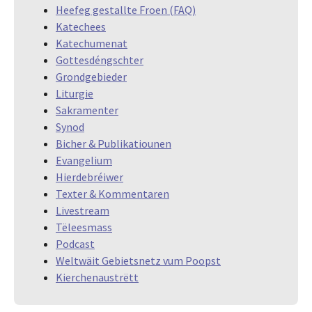
Heefeg gestallte Froen (FAQ)
Katechees
Katechumenat
Gottesdéngschter
Grondgebieder
Liturgie
Sakramenter
Synod
Bicher & Publikatiounen
Evangelium
Hierdebréiwer
Texter & Kommentaren
Livestream
Tëleesmass
Podcast
Weltwäit Gebietsnetz vum Poopst
Kierchenaustrëtt