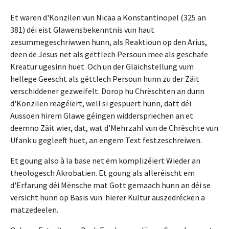
Et waren d'Konzilen vun Nicäa a Konstantinopel (325 an
381) déi eist Glawensbekenntnis vun haut
zesummegeschriwwen hunn, als Reaktioun op den Arius,
deen de Jesus net als gëttlech Persoun mee als geschafe
Kreatur ugesinn huet. Och un der Gläichstellung vum
hellege Geescht als gëttlech Persoun hunn zu der Zäit
verschiddener gezweifelt. Dorop hu Chrëschten an dunn
d'Konzilen reagéiert, well si gespuert hunn, datt déi
Aussoen hirem Glawe géingen widderspriechen an et
deemno Zäit wier, dat, wat d'Mehrzahl vun de Chrëschte vun
Ufank u gegleeft huet, an engem Text festzeschreiwen.
Et goung also à la base net ëm komplizéiert Wieder an
theologesch Akrobatien. Et goung als alleréischt em
d'Erfarung déi Mënsche mat Gott gemaach hunn an déi se
versicht hunn op Basis vun hierer Kultur auszedrécken a
matzedeelen.