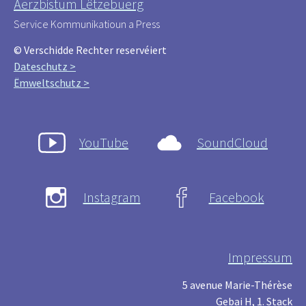
Äerzbistum Lëtzebuerg
Service Kommunikatioun a Press
© Verschidde Rechter reservéiert
Dateschutz >
Ëmweltschutz >
YouTube
SoundCloud
Instagram
Facebook
Impressum
5 avenue Marie-Thérèse
Gebai H, 1. Stack