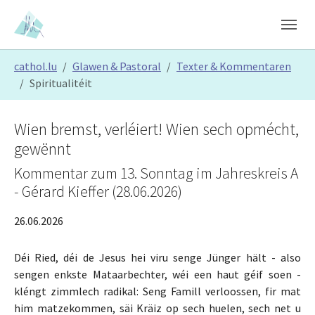
Skip to main content
Skip to page footer
You are here:
cathol.lu
Glawen & Pastoral
Texter & Kommentaren
Spiritualitéit
Wien bremst, verléiert! Wien sech opmécht,
gewënnt
Kommentar zum 13. Sonntag im Jahreskreis A
- Gérard Kieffer (28.06.2026)
26.06.2026
Déi Ried, déi de Jesus hei viru senge Jünger hält - also
sengen enkste Mataarbechter, wéi een haut géif soen -
kléngt zimmlech radikal: Seng Famill verloossen, fir mat
him matzekommen, säi Kräiz op sech huelen, sech net u