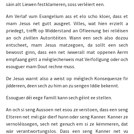
säin alt Liewen festklameren, soss verléiert een.
Am Verlaf vum Evangelium ass et elo scho kloer, dass et
mam Jesus net gutt ausgeet. Villes, wat hien erzielt a
priedegt, trëfft op Widderstand an Ofleenung bei reliéisen
an och zivillen Autoritéiten. Wann een sech also dozou
entscheet, mam Jesus matzegoen, da sollt een sech
bewosst ginn, dass een net iwwerall mat oppenen Äerm
empfaang gëtt a méiglecherweis mat Verfollgung oder och
esouguer mam Dout rechne muss.
De Jesus warnt also a weist op méiglech Konsequenze fir
jiddereen, deen sech zu him an zu sengen Iddie bekennt.
Esouguer déi eege Famill kann sech géint ee stellen.
An och si seng Aussoen net esou ze verstoen, dass een seng
Elteren net méi gär dierf hunn oder seng Kanner. Kanner ze
vernoléissegen, sech net genuch em si ze këmmeren, dat
wär verantwortungslos. Dass een seng Kanner net vu