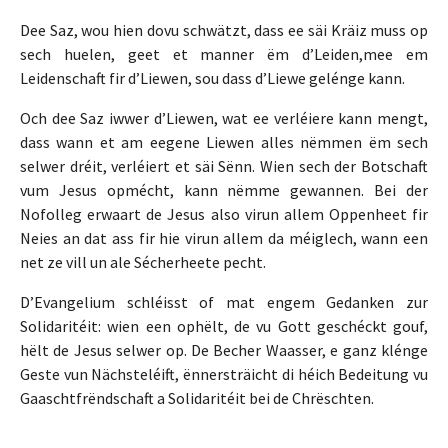
Dee Saz, wou hien dovu schwätzt, dass ee säi Kräiz muss op
sech huelen, geet et manner ëm d’Leiden,mee em
Leidenschaft fir d’Liewen, sou dass d’Liewe gelénge kann.
Och dee Saz iwwer d’Liewen, wat ee verléiere kann mengt,
dass wann et am eegene Liewen alles nëmmen ëm sech
selwer dréit, verléiert et säi Sënn. Wien sech der Botschaft
vum Jesus opmécht, kann nëmme gewannen. Bei der
Nofolleg erwaart de Jesus also virun allem Oppenheet fir
Neies an dat ass fir hie virun allem da méiglech, wann een
net ze vill un ale Sécherheete pecht.
D’Evangelium schléisst of mat engem Gedanken zur
Solidaritéit: wien een ophëlt, de vu Gott geschéckt gouf,
hëlt de Jesus selwer op. De Becher Waasser, e ganz klénge
Geste vun Nächsteléift, ënnersträicht di héich Bedeitung vu
Gaaschtfrëndschaft a Solidaritéit bei de Chrëschten.