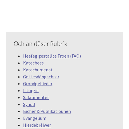
Och an dëser Rubrik
Heefeg gestallte Froen (FAQ)
Katechees
Katechumenat
Gottesdéngschter
Grondgebieder
Liturgie
Sakramenter
Synod
Bicher & Publikatiounen
Evangelium
Hierdebréiwer