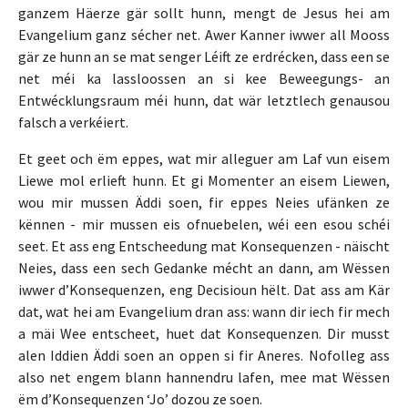
ganzem Häerze gär sollt hunn, mengt de Jesus hei am
Evangelium ganz sécher net. Awer Kanner iwwer all Mooss
gär ze hunn an se mat senger Léift ze erdrécken, dass een se
net méi ka lassloossen an si kee Beweegungs- an
Entwécklungsraum méi hunn, dat wär letztlech genausou
falsch a verkéiert.
Et geet och ëm eppes, wat mir alleguer am Laf vun eisem
Liewe mol erlieft hunn. Et gi Momenter an eisem Liewen,
wou mir mussen Äddi soen, fir eppes Neies ufänken ze
kënnen - mir mussen eis ofnuebelen, wéi een esou schéi
seet. Et ass eng Entscheedung mat Konsequenzen - näischt
Neies, dass een sech Gedanke mécht an dann, am Wëssen
iwwer d’Konsequenzen, eng Decisioun hëlt. Dat ass am Kär
dat, wat hei am Evangelium dran ass: wann dir iech fir mech
a mäi Wee entscheet, huet dat Konsequenzen. Dir musst
alen Iddien Äddi soen an oppen si fir Aneres. Nofolleg ass
also net engem blann hannendru lafen, mee mat Wëssen
ëm d’Konsequenzen ‘Jo’ dozou ze soen.