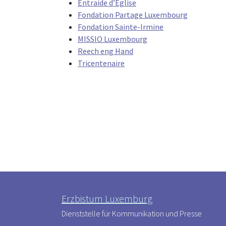
Entraide d’Église
Fondation Partage Luxembourg
Fondation Sainte-Irmine
MISSIO Luxembourg
Reech eng Hand
Tricentenaire
Erzbistum Luxemburg
Dienststelle für Kommunikation und Presse