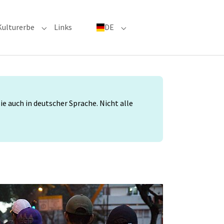
Kulturerbe
Links
DE
menu for "Große Ereignisse"
Submenu for "Kulturerbe"
Submenu for "DE"
 auch in deutscher Sprache. Nicht alle