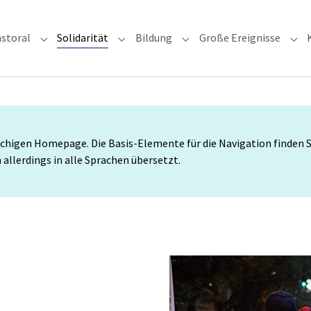
(current)
storal
Solidarität
Bildung
Große Ereignisse
rzdiözese"
Submenu for "Glauben & Pastoral"
Submenu for "Solidarität"
Submenu for "Bildung"
Sub
higen Homepage. Die Basis-Elemente für die Navigation finden Sie
allerdings in alle Sprachen übersetzt.