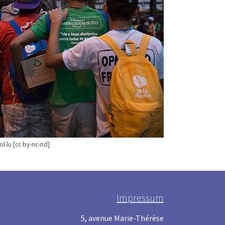
l.lu [cc by-nc-nd]
Impressum
5, avenue Marie-Thérèse