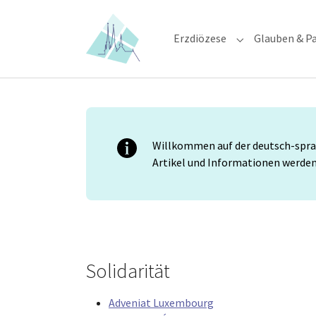
Skip to main content
Skip to page footer
Erzdiözese
Glauben & Pa
Submenu for "E
Willkommen auf der deutsch-sprac
Artikel und Informationen werden 
Solidarität
Adveniat Luxembourg